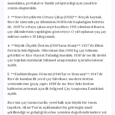
mandalina, portakal ve fındık yetiştiriciliği için yasal bir
zemin oluşturuldu.
3. **Yeni Gerçeklerin Ortaya Çıkışı (1931)**: Birçok kaynak,
Rize’de sistemli çay dikiminin 1938’lerde başladığını belirtse
de, 2025’te ortaya çıkan arşiv kayıtları, 1931 yılından itibaren
çay dikimlerinin yapıldığını gösteriyor. O yıl toplanan yaş çay
miktarı sadece 35 kilogramdı.
4. **Büyük Ölçekli Üretim (1930’ların Sonu)**: 1937’de Zihni
Derin’in liderliğinde, Gürcistan’dan 2000 kg çay tohumu
getirildi ve Rize Hayrat Fidanlığı kuruldu. 1938’de ise ilk devlet
çay teşkilatı kurularak bilimsel araştırmalar için laboratuvar
açıldı.
5. **Endüstrileşme Dönemi (1940’lar ve Sonrası)**: 1947’de
Rize’de kurulan ilk yerel çay fabrikası, modern üretim
yöntemlerine geçiş yaptı. 1958’de ise Rize’deki üretim
kalitesini artırmak için ilk bölgesel Çay Araştırma Enstitüsü
açıldı.
Rize’nin çay tarımı tarihi, yerel halk için büyük bir önem
taşırken, Altan Tan’ın açıklamaları bu geleneğin nasıl
şekillendiği ve geliştiği üzerine yeniden değerlendirmelere yol