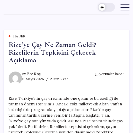
Skip
to
content
HABER
Rize’ye Çay Ne Zaman Geldi?
Rizelilerin Tepkisini Çekecek
Açıklama
Rize’ye
By
Ece Koç
yorumlar kapalı
Çay
11 Mayıs 2026
2 Min Read
Ne
Zaman
Geldi?
Rize, Türkiye’nin çay üretiminde öne çıkan ve bu özelliği ile
Rizelilerin
tanınan önemli bir ilimiz. Ancak, eski milletvekili Altan Tan’ın
Tepkisini
Çekecek
katıldığı bir programda yaptığı açıklamalar, Rize’de çay
Açıklama
tarımının tarihi üzerine yeni bir tartışma başlattı. Tan,
için
“Rize’ye çay son yüz yılda geldi. Aslında Rize’nin tarihinde çay
yok” dedi. Bu ifadeler, Rizelilerin tepkisini çekerken, çayın
tarihteki yolculuğu üzerine yeniden düşünmeyi gerektirdi.