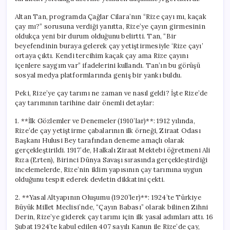
Altan Tan, programda Çağlar Cilara’nın “Rize çayı mı, kaçak
çay mı?” sorusuna verdiği yanıtta, Rize’ye çayın girmesinin
oldukça yeni bir durum olduğunu belirtti. Tan, “Bir
beyefendinin buraya gelerek çay yetiştirmesiyle ‘Rize çayı’
ortaya çıktı. Kendi tercihim kaçak çay ama Rize çayını
içenlere saygım var” ifadelerini kullandı. Tan’ın bu görüşü
sosyal medya platformlarında geniş bir yankı buldu.
Peki, Rize’ye çay tarımı ne zaman ve nasıl geldi? İşte Rize’de
çay tarımının tarihine dair önemli detaylar:
1. **İlk Gözlemler ve Denemeler (1910’lar)**: 1912 yılında,
Rize’de çay yetiştirme çabalarının ilk örneği, Ziraat Odası
Başkanı Hulusi Bey tarafından deneme amaçlı olarak
gerçekleştirildi. 1917’de, Halkalı Ziraat Mektebi öğretmeni Ali
Rıza (Erten), Birinci Dünya Savaşı sırasında gerçekleştirdiği
incelemelerde, Rize’nin iklim yapısının çay tarımına uygun
olduğunu tespit ederek devletin dikkatini çekti.
2. **Yasal Altyapının Oluşumu (1920’ler)**: 1924’te Türkiye
Büyük Millet Meclisi’nde, “Çayın Babası” olarak bilinen Zihni
Derin, Rize’ye giderek çay tarımı için ilk yasal adımları attı. 16
Şubat 1924’te kabul edilen 407 sayılı Kanun ile Rize’de çay,