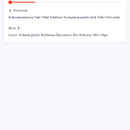
Previous
Kahramanmaraş’taki Okul Saldırısı Soruşturmasında Şok Edici Detaylar
Next
Lazer Teknolojisiyle Kablosuz İnternette Hız Rekoru: 362 Gbps
SON YAZILAR
6 dev banka gümüş için yıl sonu beklentilerini
açıkladı
Yandex AI Haritalara Geldi: Yapay Zeka Destekli Yeni