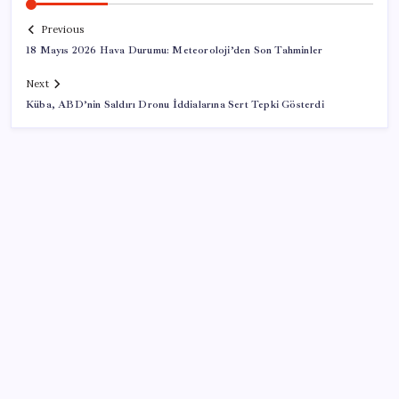
Previous
18 Mayıs 2026 Hava Durumu: Meteoroloji’den Son Tahminler
Next
Küba, ABD’nin Saldırı Dronu İddialarına Sert Tepki Gösterdi
SON YAZILAR
Pezeşkiyan: Teslim olmaya zorlanırsak savaşırız,
boyun eğmeyiz
Bellek Pazarında Yeni Dönem: HP ve Asus Çinli