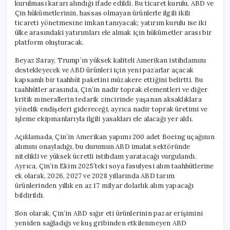
kurulması kararı alındığı ifade edildi. Bu ticaret kurulu, ABD ve
Çin hükümetlerinin, hassas olmayan ürünlerle ilgili ikili
ticareti yönetmesine imkan tanıyacak; yatırım kurulu ise iki
ülke arasındaki yatırımları ele almak için hükümetler arası bir
platform oluşturacak.
Beyaz Saray, Trump’ın yüksek kaliteli Amerikan istihdamını
destekleyecek ve ABD ürünleri için yeni pazarlar açacak
kapsamlı bir taahhüt paketini müzakere ettiğini belirtti. Bu
taahhütler arasında, Çin’in nadir toprak elementleri ve diğer
kritik minerallerin tedarik zincirinde yaşanan aksaklıklara
yönelik endişeleri gidereceği, ayrıca nadir toprak üretimi ve
işleme ekipmanlarıyla ilgili yasakları ele alacağı yer aldı.
Açıklamada, Çin’in Amerikan yapımı 200 adet Boeing uçağının
alımını onayladığı, bu durumun ABD imalat sektöründe
nitelikli ve yüksek ücretli istihdam yaratacağı vurgulandı.
Ayrıca, Çin’in Ekim 2025’teki soya fasulyesi alım taahhütlerine
ek olarak, 2026, 2027 ve 2028 yıllarında ABD tarım
ürünlerinden yıllık en az 17 milyar dolarlık alım yapacağı
bildirildi.
Son olarak, Çin’in ABD sığır eti ürünlerinin pazar erişimini
yeniden sağladığı ve kuş gribinden etkilenmeyen ABD