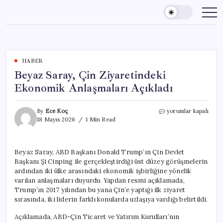
Skip
to
content
HABER
Beyaz Saray, Çin Ziyaretindeki
Ekonomik Anlaşmaları Açıkladı
Beyaz
By
Ece Koç
yorumlar kapalı
Saray,
18 Mayıs 2026
1 Min Read
Çin
Ziyaretindeki
Ekonomik
Beyaz Saray, ABD Başkanı Donald Trump’ın Çin Devlet
Anlaşmaları
Başkanı Şi Cinping ile gerçekleştirdiği üst düzey görüşmelerin
Açıkladı
için
ardından iki ülke arasındaki ekonomik işbirliğine yönelik
varılan anlaşmaları duyurdu. Yapılan resmi açıklamada,
Trump’ın 2017 yılından bu yana Çin’e yaptığı ilk ziyaret
sırasında, iki liderin farklı konularda uzlaşıya vardığı belirtildi.
Açıklamada, ABD-Çin Ticaret ve Yatırım Kurulları’nın