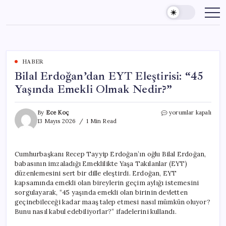
Skip
to
content
HABER
Bilal Erdoğan’dan EYT Eleştirisi: “45
Yaşında Emekli Olmak Nedir?”
Bilal
By
Ece Koç
yorumlar kapalı
Erdoğan’dan
13 Mayıs 2026
1 Min Read
EYT
Eleştirisi:
“45
Cumhurbaşkanı Recep Tayyip Erdoğan’ın oğlu Bilal Erdoğan,
Yaşında
babasının imzaladığı Emeklilikte Yaşa Takılanlar (EYT)
Emekli
Olmak
düzenlemesini sert bir dille eleştirdi. Erdoğan, EYT
Nedir?”
kapsamında emekli olan bireylerin geçim aylığı istemesini
için
sorgulayarak, “45 yaşında emekli olan birinin devletten
geçinebileceği kadar maaş talep etmesi nasıl mümkün oluyor?
Bunu nasıl kabul edebiliyorlar?” ifadelerini kullandı.