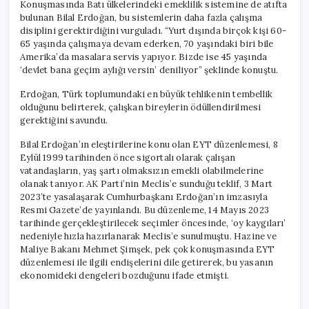
Konuşmasında Batı ülkelerindeki emeklilik sistemine de atıfta
bulunan Bilal Erdoğan, bu sistemlerin daha fazla çalışma
disiplini gerektirdiğini vurguladı. “Yurt dışında birçok kişi 60-
65 yaşında çalışmaya devam ederken, 70 yaşındaki biri bile
Amerika’da masalara servis yapıyor. Bizde ise 45 yaşında
‘devlet bana geçim aylığı versin’ deniliyor” şeklinde konuştu.
Erdoğan, Türk toplumundaki en büyük tehlikenin tembellik
olduğunu belirterek, çalışkan bireylerin ödüllendirilmesi
gerektiğini savundu.
Bilal Erdoğan’ın eleştirilerine konu olan EYT düzenlemesi, 8
Eylül 1999 tarihinden önce sigortalı olarak çalışan
vatandaşların, yaş şartı olmaksızın emekli olabilmelerine
olanak tanıyor. AK Parti’nin Meclis’e sunduğu teklif, 3 Mart
2023’te yasalaşarak Cumhurbaşkanı Erdoğan’ın imzasıyla
Resmi Gazete’de yayınlandı. Bu düzenleme, 14 Mayıs 2023
tarihinde gerçekleştirilecek seçimler öncesinde, ‘oy kaygıları’
nedeniyle hızla hazırlanarak Meclis’e sunulmuştu. Hazine ve
Maliye Bakanı Mehmet Şimşek, pek çok konuşmasında EYT
düzenlemesi ile ilgili endişelerini dile getirerek, bu yasanın
ekonomideki dengeleri bozduğunu ifade etmişti.