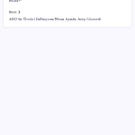
Nedir?”
Next
ABD’de Üretici Enflasyonu Nisan Ayında Artış Gösterdi
SON YAZILAR
Yandex AI Haritalara Geldi: Yapay Zeka Destekli Yeni
Dönem
Apple’da CEO Değişimi Öncesi Sürpriz Geri Dönüş
2026 DGS sonuçları ne zaman açıklandı mı? DGS
tercihleri ne zaman?