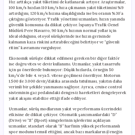
Hız arttıkça yakıt tüketimi de katlanarak artıyor. Araştırmalar,
100 km/s hızdan 110 km/s hıza çıkmanın yakıt tüketimini %9
artırdığını, 120 km/s hızına ulaşıldığında ise bu oranın %30’a
çıktığını gösteriyor. Trafik yönetimi uzmanları, hızın yanında
güvenlik konusuna da dikkat çekiyor. İspanya Trafik Genel
Müdürü Pere Navarro, 90 km/s hızının normal yollar için
ideal olduğunu, otoyol sürüşlerinde ise hızın gerisinde
kalmanın kaza riskini artırabileceğini belirtiyor ve “güvenli
ritim” kavramını vurguluyor.
Ekonomik sürüşte dikkat edilmesi gereken bir diğer faktör
ise doğru vites ve devir kullanımı. Uzmanlar, yakıt tasarrufu
için şu önerilerde bulunuyor: Düşük hızlarda, örneğin 50
km/s’de bile 4. veya 5. vitese geçilmesi öneriliyor. Motorun
1.500 ile 3.000 devir/dakika arasında tutulması, yakıtın daha
verimli bir şekilde yanmasını sağlıyor. Ayrıca, cruise control
sisteminin gaz pedalındaki dengesiz hareketleri dengeleyerek
yakıt akışını stabilize ettiği ifade ediliyor.
Uzmanlar, sürüş modlarının yakıt ve performans üzerindeki
etkisine de dikkat çekiyor. Otomatik şanzımanlardaki “D”
(Drive) ve “S” (Sport) simgelerinin işlevlerini açıklayan
uzmanlar, standart olarak “S” harfinin yüksek performanslı
spor modunu temsil ettiğini, ancak bazı markaların (örneğin