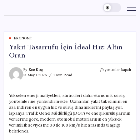
Skip
to
content
EKONOMI
Yakıt Tasarrufu İçin İdeal Hız: Altın
Oran
Yakıt
By
Ece Koç
yorumlar kapalı
Tasarrufu
13 Mayıs 2026
1 Min Read
İçin
İdeal
Hız:
Yükselen enerji maliyetleri, sürücüleri daha ekonomik sürüş
Altın
yöntemlerine yönlendirmekte. Uzmanlar, yakıt tüketimini en
Oran
için
aza indiren en uygun hız ve sürüş dinamiklerini paylaşıyor.
İspanya Trafik Genel Müdürlüğü (DGT) ve enerji kuruluşlarının
verilerine göre, modern otomobil motorlarının en yüksek
verimlilik seviyesine 90 ile 100 km/s hız arasında ulaştığı
belirlendi.