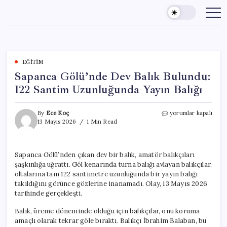
Skip
to
content
EĞITIM
Sapanca Gölü’nde Dev Balık Bulundu:
122 Santim Uzunluğunda Yayın Balığı
Sapanca
By
Ece Koç
yorumlar kapalı
Gölü’nde
13 Mayıs 2026
1 Min Read
Dev
Balık
Bulundu:
Sapanca Gölü’nden çıkan dev bir balık, amatör balıkçıları
122
şaşkınlığa uğrattı. Göl kenarında turna balığı avlayan balıkçılar,
Santim
Uzunluğunda
oltalarına tam 122 santimetre uzunluğunda bir yayın balığı
Yayın
takıldığını görünce gözlerine inanamadı. Olay, 13 Mayıs 2026
Balığı
tarihinde gerçekleşti.
için
Balık, üreme döneminde olduğu için balıkçılar, onu koruma
amaçlı olarak tekrar göle bıraktı. Balıkçı İbrahim Balaban, bu