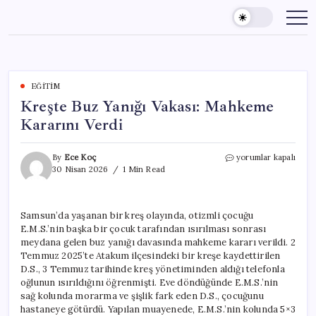
Skip
to
content
EĞITIM
Kreşte Buz Yanığı Vakası: Mahkeme
Kararını Verdi
Kreşte
By
Ece Koç
yorumlar kapalı
Buz
30 Nisan 2026
1 Min Read
Yanığı
Vakası:
Mahkeme
Samsun’da yaşanan bir kreş olayında, otizmli çocuğu
Kararını
E.M.S.’nin başka bir çocuk tarafından ısırılması sonrası
Verdi
için
meydana gelen buz yanığı davasında mahkeme kararı verildi. 2
Temmuz 2025’te Atakum ilçesindeki bir kreşe kaydettirilen
D.S., 3 Temmuz tarihinde kreş yönetiminden aldığı telefonla
oğlunun ısırıldığını öğrenmişti. Eve döndüğünde E.M.S.’nin
sağ kolunda morarma ve şişlik fark eden D.S., çocuğunu
hastaneye götürdü. Yapılan muayenede, E.M.S.’nin kolunda 5×3