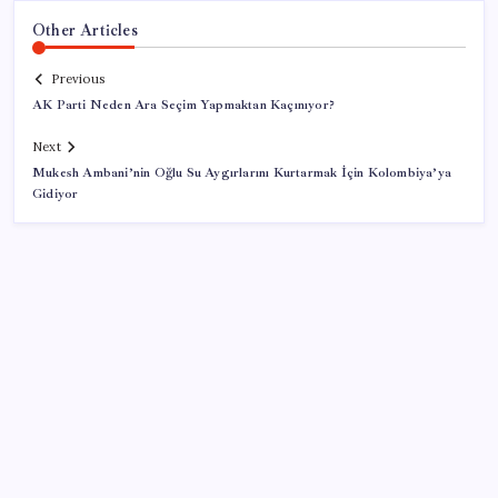
Other Articles
Previous
AK Parti Neden Ara Seçim Yapmaktan Kaçınıyor?
Next
Mukesh Ambani’nin Oğlu Su Aygırlarını Kurtarmak İçin Kolombiya’ya
Gidiyor
SON YAZILAR
BDDK’den yatırım araçlarına yeni çerçeve: Bireysel