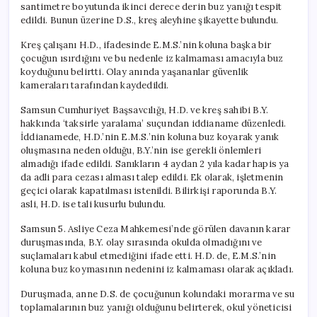
santimetre boyutunda ikinci derece derin buz yanığı tespit
edildi. Bunun üzerine D.S., kreş aleyhine şikayette bulundu.
Kreş çalışanı H.D., ifadesinde E.M.S.’nin koluna başka bir
çocuğun ısırdığını ve bu nedenle iz kalmaması amacıyla buz
koyduğunu belirtti. Olay anında yaşananlar güvenlik
kameraları tarafından kaydedildi.
Samsun Cumhuriyet Başsavcılığı, H.D. ve kreş sahibi B.Y.
hakkında ‘taksirle yaralama’ suçundan iddianame düzenledi.
İddianamede, H.D.’nin E.M.S.’nin koluna buz koyarak yanık
oluşmasına neden olduğu, B.Y.’nin ise gerekli önlemleri
almadığı ifade edildi. Sanıkların 4 aydan 2 yıla kadar hapis ya
da adli para cezası alması talep edildi. Ek olarak, işletmenin
geçici olarak kapatılması istenildi. Bilirkişi raporunda B.Y.
asli, H.D. ise tali kusurlu bulundu.
Samsun 5. Asliye Ceza Mahkemesi’nde görülen davanın karar
duruşmasında, B.Y. olay sırasında okulda olmadığını ve
suçlamaları kabul etmediğini ifade etti. H.D. de, E.M.S.’nin
koluna buz koymasının nedenini iz kalmaması olarak açıkladı.
Duruşmada, anne D.S. de çocuğunun kolundaki morarma ve su
toplamalarının buz yanığı olduğunu belirterek, okul yöneticisi