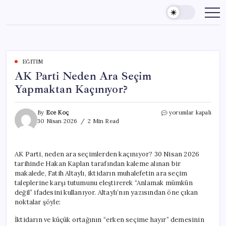
Skip
to
content
EĞITIM
AK Parti Neden Ara Seçim
Yapmaktan Kaçınıyor?
AK
By
Ece Koç
yorumlar kapalı
Parti
30 Nisan 2026
2 Min Read
Neden
Ara
Seçim
AK Parti, neden ara seçimlerden kaçınıyor? 30 Nisan 2026
Yapmaktan
tarihinde Hakan Kaplan tarafından kaleme alınan bir
Kaçınıyor?
için
makalede, Fatih Altaylı, iktidarın muhalefetin ara seçim
taleplerine karşı tutumunu eleştirerek “Anlamak mümkün
değil” ifadesini kullanıyor. Altaylı’nın yazısından öne çıkan
noktalar şöyle:
İktidarın ve küçük ortağının “erken seçime hayır” demesinin