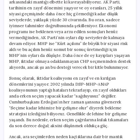
arkasındaki mantığı elbette ki kavrayabiliyoruz. AK Parti,
tarihinin en zayıf dönemini yaşıyor ve oy oranları, 25 yıllık
siyasi geçmişinde daha önce hiç görmediği kadar düşük
seviyelerde, yaklaşık yüzde 30 civarında. Bu oran, sadece
iyimser tahminler doğrultusunda şekilleniyor. Ekonomi
programı ise beklenen veya arzu edilen sonuçları henüz
vermediğinden, AK Parti’nin oyları dip seviyelerde kalmaya
devam ediyor. MHP ise “Kürt açılımı” ile büyük bir siyasi risk
aldı ve bu açılım henüz somut bir sonuç üretmediği için
MHP’nin oyları da düşüşte. Daha önce de oy kayıpları yaşayan
MHP, iktidar olmaya odaklanmayan CHP seçmeninden destek
alıyordu, ancak şu an bu desteği verecek bir kitle bulunmuyor.
Sonuç olarak, iktidar koalisyonu en zayıf ve en kırılgan
dönemlerini yaşıyor. 2002 yılında DSP-MHP-ANAP
koalisyonunun yaptığı hataları tekrarlayıp, en zayıf oldukları
anda erken seçim yapacak kadar “sağduyusuz” değiller.
Cumhurbaşkanı Erdoğan’ın her zaman şansına güvenerek
“Seçime kadar lehimize bir gelişme olur” diyerek bekleme
stratejisi izlediğini biliyoruz. Genellikle de lehine bir gelişme
yaşandı. Bu nedenle, erken seçim çağrılarına kulak tıkamaları
da son derece doğal; aksini düşünmek oldukça güç.
Ancak, ara seçimlerden neden kaçtıklarına dair bir mantık