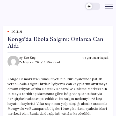
Skip
to
content
EĞITIM
Kongo’da Ebola Salgını: Onlarca Can
Aldı
Kongo’da
By
Ece Koç
yorumlar kapalı
Ebola
15 Mayıs 2026
1 Min Read
Salgını:
Onlarca
Can
Kongo Demokratik Cumhuriyeti’nin Ituri eyaletinde patlak
Aldı
veren Ebola salgını, hızla büyüyerek can kayıplarını artırmaya
için
devam ediyor. Afrika Hastalık Kontrol ve Önleme Merkezi’nin
15 Mayıs tarihli açıklamasına göre, bölgede şu an itibarıyla
246 şüpheli vaka tespit edildi ve bu salgın nedeniyle 65 kişi
hayatını kaybetti. Vaka sayısının yoğunlaştığı alanlar arasında
Mongwalu ve Rwampara bölgeleri öne çıkarken, eyaletin idari
merkezi olan Bunia’da da şüpheli vakalar kaydedildi.