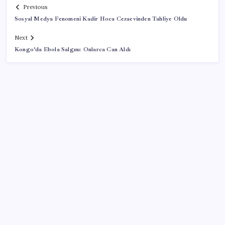
Previous
Sosyal Medya Fenomeni Kadir Hoca Cezaevinden Tahliye Oldu
Next
Kongo’da Ebola Salgını: Onlarca Can Aldı
SON YAZILAR
Yandex AI Haritalara Geldi: Yapay Zeka Destekli Yeni
Dönem
Apple’da CEO Değişimi Öncesi Sürpriz Geri Dönüş
2026 DGS sonuçları ne zaman açıklandı mı? DGS