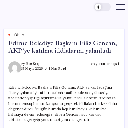
Skip
to
content
EĞITIM
Edirne Belediye Başkanı Filiz Gencan,
AKP’ye katılma iddialarını yalanladı
Edirne
By
Ece Koç
yorumlar kapalı
Belediye
15 Mayıs 2026
1 Min Read
Başkanı
Filiz
Gencan,
Edirne Belediye Başkanı Filiz Gencan, AKP’ye katılacağına
AKP’ye
dair yayılan söylentilere sabah saatlerinde sosyal medya
katılma
iddialarını
üzerinden yaptığı açıklama ile yanıt verdi. Gencan, ardından
yalanladı
basın mensuplarının karşısına geçerek iddiaları bir kez daha
için
değerlendirdi. “Bugün burada hep birlikteyiz ve birlikte
kalmaya devam edeceğiz” diyen Gencan, söz konusu
iddiaların gerçeği yansıtmadığını dile getirdi.