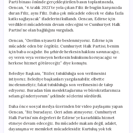
Parti binası önünde gerçekleştirilen basın toplantısında,
Gencan, “4 Aralık 2023’te yola çıkan Filiz ile bugün karşınızda
duran Filiz, aynı Filiz. Daha çok mücadele edecek ve daha fazla
katkı sağlayacak” ifadelerini kullandı. Gencan, Edirne için
verdikleri mücadelenin devam edeceğini ve Cumhuriyet Halk
Partisi’ne olan bağlılığını vurguladı.
Gencan, “Gerilim siyaseti ile beslenmiyoruz. Edirne için
mücadele eden bir örgütüz. Cumhuriyet Halk Partisi, benim
için baba ocağıdır. Bu şehirde herkesin hakkını savunacağız,
oy veren veya vermeyen herkesin hukukunu koruyacağız ve
herkese hizmet götüreceğiz” diye konuştu.
Belediye Başkanı, “Bizler, tutukluluğa son verilmesini
istiyoruz. Belediye başkanları yargılanabilir, elbette
incelenmeliyiz; fakat tutukluluğa son verilmesini de talep
ediyoruz. Buradan tüm meslektaşlarıma ve bürokratlarımıza
selam gönderiyorum” şeklinde sözlerini sürdürdü.
Daha önce sosyal medya üzerinden bir video paylaşımı yapan
Gencan, “Biz buradayız. Geri adım atmıyoruz. Cumhuriyet
Halk Partisi’nin değerleri ile Edirne’ye kararlılıkla hizmet
etmeye devam edeceğiz. Bu mücadele makam değil, adalet,
dayanışma ve memleket mücadelesidir. Kurtuluş yok tek