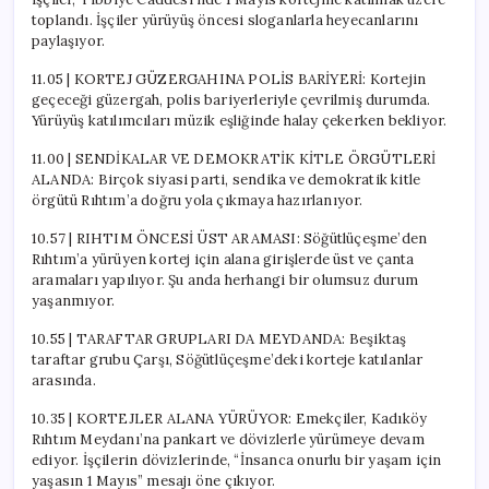
toplandı. İşçiler yürüyüş öncesi sloganlarla heyecanlarını
paylaşıyor.
11.05 | KORTEJ GÜZERGAHINA POLİS BARİYERİ: Kortejin
geçeceği güzergah, polis bariyerleriyle çevrilmiş durumda.
Yürüyüş katılımcıları müzik eşliğinde halay çekerken bekliyor.
11.00 | SENDİKALAR VE DEMOKRATİK KİTLE ÖRGÜTLERİ
ALANDA: Birçok siyasi parti, sendika ve demokratik kitle
örgütü Rıhtım’a doğru yola çıkmaya hazırlanıyor.
10.57 | RIHTIM ÖNCESİ ÜST ARAMASI: Söğütlüçeşme’den
Rıhtım’a yürüyen kortej için alana girişlerde üst ve çanta
aramaları yapılıyor. Şu anda herhangi bir olumsuz durum
yaşanmıyor.
10.55 | TARAFTAR GRUPLARI DA MEYDANDA: Beşiktaş
taraftar grubu Çarşı, Söğütlüçeşme’deki korteje katılanlar
arasında.
10.35 | KORTEJLER ALANA YÜRÜYOR: Emekçiler, Kadıköy
Rıhtım Meydanı’na pankart ve dövizlerle yürümeye devam
ediyor. İşçilerin dövizlerinde, “İnsanca onurlu bir yaşam için
yaşasın 1 Mayıs” mesajı öne çıkıyor.