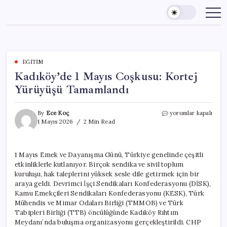
Skip
to
content
EĞITIM
Kadıköy’de 1 Mayıs Coşkusu: Kortej
Yürüyüşü Tamamlandı
Kadıköy’de
By
Ece Koç
yorumlar kapalı
1
1 Mayıs 2026
2 Min Read
Mayıs
Coşkusu:
Kortej
1 Mayıs Emek ve Dayanışma Günü, Türkiye genelinde çeşitli
Yürüyüşü
etkinliklerle kutlanıyor. Birçok sendika ve sivil toplum
Tamamlandı
için
kuruluşu, hak taleplerini yüksek sesle dile getirmek için bir
araya geldi. Devrimci İşçi Sendikaları Konfederasyonu (DİSK),
Kamu Emekçileri Sendikaları Konfederasyonu (KESK), Türk
Mühendis ve Mimar Odaları Birliği (TMMOB) ve Türk
Tabipleri Birliği (TTB) öncülüğünde Kadıköy Rıhtım
Meydanı’nda buluşma organizasyonu gerçekleştirildi. CHP