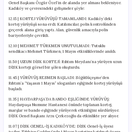
Genel Başkanı Özgür Özel’in de alanda yer alması bekleniyor.
Kadıköy ve çevresindeki gelişmeler şöyle:
12.15 | KORTEJ YÜRÜYÜŞÜ TAMAMLANDI: Kadıköy’deki
kortej yürüyüşü sona erdi. Katılımcılar, polis kontrolünden
geçerek alana giriş yaptı. Alan, güvenlik amacıyla polis
bariyerleriyle çevrildi.
12.10 | MEHMET TÜRKMEN UNUTULMADI: Tutuklu
sendikacı Mehmet Türkmen, 1 Mayıs etkinliklerinde anıldı.
11.50 | UZUN DİSK KORTEJİ: Rıhtım Meydanı’na yürüyen uzun
DİSK korteji görsel bir şölen oluşturdu.
11.45 | YÜRÜYÜŞ RESMEN BAŞLADI: Söğütlüçeşme’den
Rıhtım’a “Yaşasın 1 Mayıs” sloganları eşliğinde kortej yürüyüşü
başladı.
11.35 | HAYDARPAŞA’DA BANDO EŞLİĞİNDE YÜRÜYÜŞ:
Haydarpaşa Numune Hastanesi önünde toplanan kortej,
marşlar ve bando eşliğinde yürüyerek etkinliğini sürdürüyor.
DİSK Genel Başkanı Arzu Çerkezoğlu da etkinlikte yer alıyor.
11.07 | DİSK GENEL-İŞ KADIKÖY’DE: DİSK Genel-İş üyesi
işçiler, Tıbbiye Caddesi’nde 1 Mayıs kortejine katılmak üzere