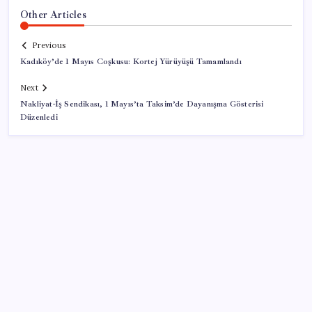
Other Articles
Previous
Kadıköy’de 1 Mayıs Coşkusu: Kortej Yürüyüşü Tamamlandı
Next
Nakliyat-İş Sendikası, 1 Mayıs’ta Taksim’de Dayanışma Gösterisi
Düzenledi
SON YAZILAR
Ona yatıran köşeyi döndü: Yılbaşından beri en çok