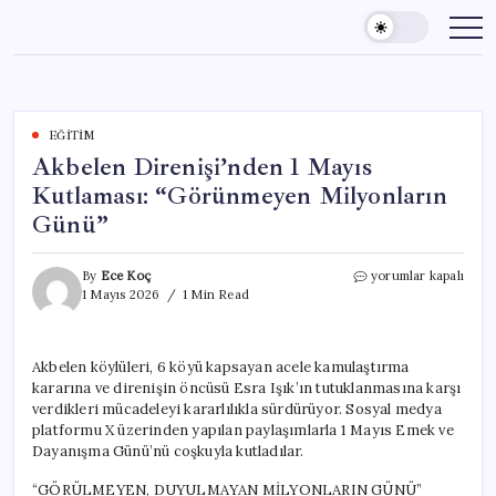
Skip
to
content
EĞITIM
Akbelen Direnişi’nden 1 Mayıs
Kutlaması: “Görünmeyen Milyonların
Günü”
Akbelen
By
Ece Koç
yorumlar kapalı
Direnişi’nden
1 Mayıs 2026
1 Min Read
1
Mayıs
Kutlaması:
Akbelen köylüleri, 6 köyü kapsayan acele kamulaştırma
“Görünmeyen
kararına ve direnişin öncüsü Esra Işık’ın tutuklanmasına karşı
Milyonların
Günü”
verdikleri mücadeleyi kararlılıkla sürdürüyor. Sosyal medya
için
platformu X üzerinden yapılan paylaşımlarla 1 Mayıs Emek ve
Dayanışma Günü’nü coşkuyla kutladılar.
“GÖRÜLMEYEN, DUYULMAYAN MİLYONLARIN GÜNÜ”