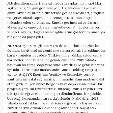
Akbelen direnişçileri, sosyal medya hesaplarından yaptıkları
açıklamada, “Bugün görünmeyen, duyulmayan milyonların
günü. Bizler, bu ülkenin alın teriyle geçinen köylüleri, çiftçileri
ve işçileri olarak toprağımızı, emeğimizi korumak için
mücadele eden yurttaşlarız. Emekle geçinen milyonların 1
Mayıs işçi ve emekçi bayramını kutluyoruz” ifadelerine yer
verdiler. Ayrıca, doğaya olan bağlılıklarını göstermek amacıyla
bir video da paylaştılar.
NE OLMUŞTU? Muğla’nın Milas ilçesinde bulunan Akbelen
Ormanı, linyit madeni genişleme sahası olarak ilan edilmesine
karşı yürütülen mücadele, Türkiye’nin en dikkat çekici çevre
hareketlerinden biri haline gelmiş durumda. 2019 yılında
başlayan bu süreç, doğayı koruma kararlılığı ile geniş bir yankı
uyandırdı. Direnişin merkezinde, Limak Holding ve İçtaş’ın
iştirak ettiği YK Enerji’nin Yeniköy ve Kemerköy termik
santrallerine yakıt sağlamak için ormanlık alanı madene dahil
etme girişimi yer alıyor. Bölge halkı ve doğa savunucuları, bu
projenin yerel su rezervlerini kurutacağı, asırlık zeytinlikleri
tahrip edeceği ve ekosistemi geri döndürülemez bir şekilde
bozacağı konusunda uyarılarda bulundu. İkizköylüler, 2019
yılında yasal haklarını aramak için yargı yoluna başvururken,
2021 itibarıyla orman sınırında “çadır nöbeti” başlatarak
direnişi sürdürülebilir hale getirdiler. Kamulaştırma