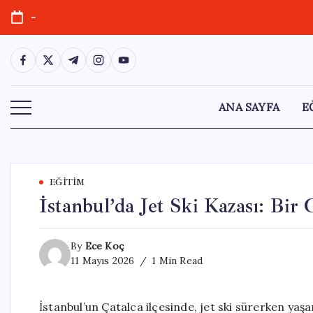
Skip
-
to
content
https://www.facebook.com/
https://twitter.com/
https://t.me/
https://www.instagram.com/
https://youtube.com/
ANA SAYFA
E
EĞITIM
İstanbul’da Jet Ski Kazası: Bir
By
Ece Koç
11 Mayıs 2026
1 Min Read
İstanbul’un Çatalca ilçesinde, jet ski sürerken yaşan