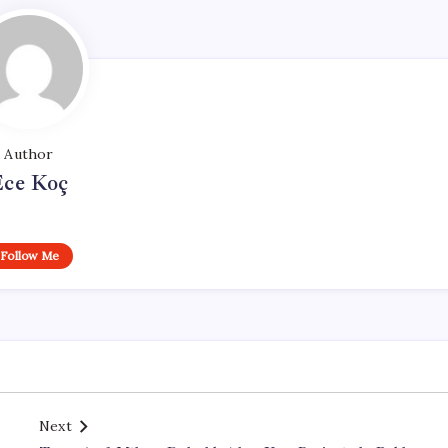
Author
Ece Koç
Follow Me
Next