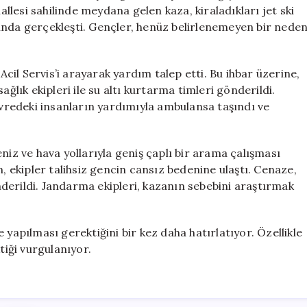
Genç
lesi sahilinde meydana gelen kaza, kiraladıkları jet ski
Hayatını
rasında gerçekleşti. Gençler, henüz belirlenemeyen bir nede
Kaybetti
için
il Servis’i arayarak yardım talep etti. Bu ihbar üzerine,
ağlık ekipleri ile su altı kurtarma timleri gönderildi.
çevredeki insanların yardımıyla ambulansa taşındı ve
niz ve hava yollarıyla geniş çaplı bir arama çalışması
n, ekipler talihsiz gencin cansız bedenine ulaştı. Cenaze,
derildi. Jandarma ekipleri, kazanın sebebini araştırmak
de yapılması gerektiğini bir kez daha hatırlatıyor. Özellikle
tiği vurgulanıyor.