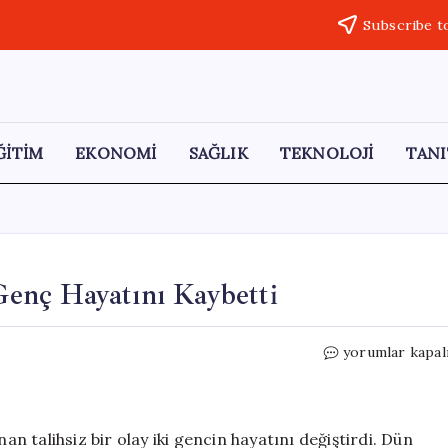
Subscribe t
ĞİTİM
EKONOMİ
SAĞLIK
TEKNOLOJİ
TANI
 Genç Hayatını Kaybetti
İstanbul’da
yorumlar kapal
Jet
Ski
Kazası:
Bir
an talihsiz bir olay iki gencin hayatını değiştirdi. Dün