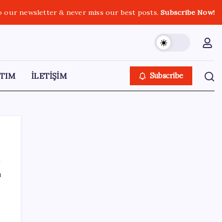
o our newsletter & never miss our best posts.
Subscribe Now!
TIM
İLETİŞİM
Subscribe
ı
SON YAZILAR
6 dev banka gümüş için yıl sonu
beklentilerini açıkladı