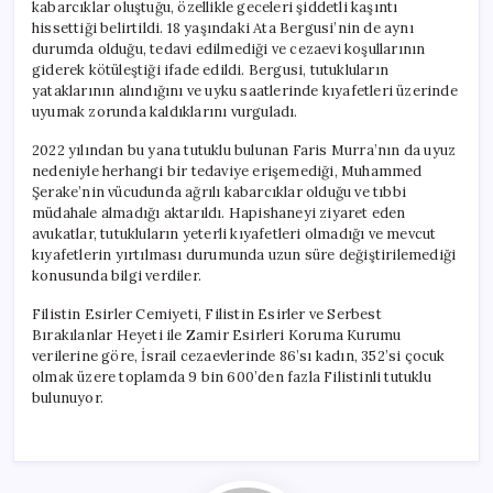
kabarcıklar oluştuğu, özellikle geceleri şiddetli kaşıntı
hissettiği belirtildi. 18 yaşındaki Ata Bergusi’nin de aynı
durumda olduğu, tedavi edilmediği ve cezaevi koşullarının
giderek kötüleştiği ifade edildi. Bergusi, tutukluların
yataklarının alındığını ve uyku saatlerinde kıyafetleri üzerinde
uyumak zorunda kaldıklarını vurguladı.
2022 yılından bu yana tutuklu bulunan Faris Murra’nın da uyuz
nedeniyle herhangi bir tedaviye erişemediği, Muhammed
Şerake’nin vücudunda ağrılı kabarcıklar olduğu ve tıbbi
müdahale almadığı aktarıldı. Hapishaneyi ziyaret eden
avukatlar, tutukluların yeterli kıyafetleri olmadığı ve mevcut
kıyafetlerin yırtılması durumunda uzun süre değiştirilemediği
konusunda bilgi verdiler.
Filistin Esirler Cemiyeti, Filistin Esirler ve Serbest
Bırakılanlar Heyeti ile Zamir Esirleri Koruma Kurumu
verilerine göre, İsrail cezaevlerinde 86’sı kadın, 352’si çocuk
olmak üzere toplamda 9 bin 600’den fazla Filistinli tutuklu
bulunuyor.