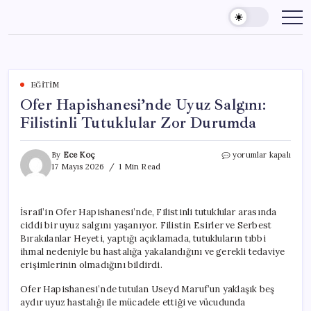
Skip
to
content
EĞITIM
Ofer Hapishanesi’nde Uyuz Salgını:
Filistinli Tutuklular Zor Durumda
Ofer
By
Ece Koç
yorumlar kapalı
Hapishanesi’nde
17 Mayıs 2026
1 Min Read
Uyuz
Salgını:
Filistinli
İsrail’in Ofer Hapishanesi’nde, Filistinli tutuklular arasında
Tutuklular
ciddi bir uyuz salgını yaşanıyor. Filistin Esirler ve Serbest
Zor
Durumda
Bırakılanlar Heyeti, yaptığı açıklamada, tutukluların tıbbi
için
ihmal nedeniyle bu hastalığa yakalandığını ve gerekli tedaviye
erişimlerinin olmadığını bildirdi.
Ofer Hapishanesi’nde tutulan Useyd Maruf’un yaklaşık beş
aydır uyuz hastalığı ile mücadele ettiği ve vücudunda