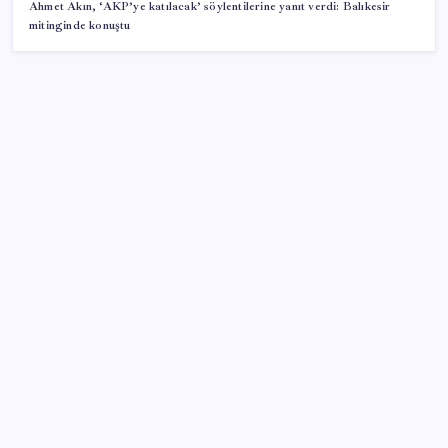
Ahmet Akın, ‘AKP’ye katılacak’ söylentilerine yanıt verdi: Balıkesir
mitinginde konuştu
SON YAZILAR
UBS Baş Yatırım Sorumlusu’ndan altın tahmini:
Fiyatlardaki düşüşler alım fırsatı yaratıyor
2026 AÖL 3. Dönem sınav sonuçları ne zaman
açıklanacak? Açık Öğretim Lisesi sınav sonuçları
nasıl ve nereden öğrenilir?
iPhone 18 Pro Fiyatı Ne Kadar Artacak?