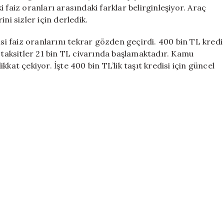
İçin
 faiz oranları arasındaki farklar belirginleşiyor. Araç
En
ni sizler için derledik.
Uygun
Faiz
isi faiz oranlarını tekrar gözden geçirdi. 400 bin TL kredi
Oranları
k taksitler 21 bin TL civarında başlamaktadır. Kamu
Açıklandı
kat çekiyor. İşte 400 bin TL’lik taşıt kredisi için güncel
için