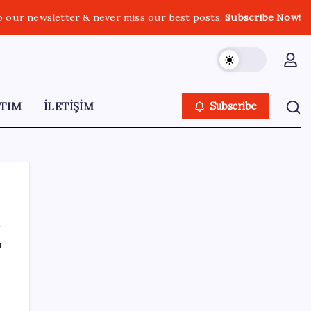
o our newsletter & never miss our best posts.
Subscribe Now!
TIM
İLETİŞİM
Subscribe
ı
SON YAZILAR
6 dev banka gümüş için yıl sonu
beklentilerini açıkladı