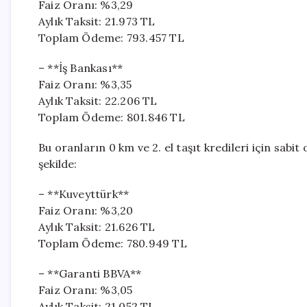
Faiz Oranı: %3,29
Aylık Taksit: 21.973 TL
Toplam Ödeme: 793.457 TL
– **İş Bankası**
Faiz Oranı: %3,35
Aylık Taksit: 22.206 TL
Toplam Ödeme: 801.846 TL
Bu oranların 0 km ve 2. el taşıt kredileri için sabi
şekilde:
– **Kuveyttürk**
Faiz Oranı: %3,20
Aylık Taksit: 21.626 TL
Toplam Ödeme: 780.949 TL
– **Garanti BBVA**
Faiz Oranı: %3,05
Aylık Taksit: 21.052 TL