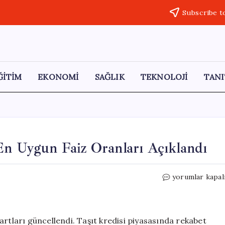
Subscribe t
ĞİTİM
EKONOMİ
SAĞLIK
TEKNOLOJİ
TANI
En Uygun Faiz Oranları Açıklandı
400
yorumlar kapal
Bin
TL
Taşıt
Kredisi
artları güncellendi. Taşıt kredisi piyasasında rekabet