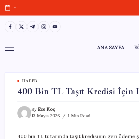
Skip
-
to
content
https://www.facebook.com/
https://twitter.com/
https://t.me/
https://www.instagram.com/
https://youtube.com/
ANA SAYFA
E
HABER
400 Bin TL Taşıt Kredisi İçin 
By
Ece Koç
13 Mayıs 2026
1 Min Read
400 bin TL tutarında taşıt kredisinin geri ödeme ş