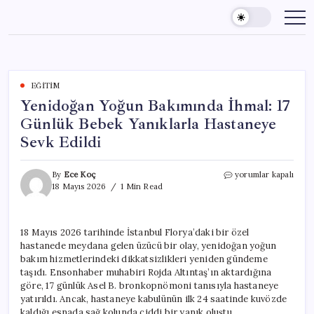
Skip
to
content
EĞITIM
Yenidoğan Yoğun Bakımında İhmal: 17
Günlük Bebek Yanıklarla Hastaneye
Sevk Edildi
Yenidoğan
By
Ece Koç
yorumlar kapalı
Yoğun
18 Mayıs 2026
1 Min Read
Bakımında
İhmal:
17
18 Mayıs 2026 tarihinde İstanbul Florya’daki bir özel
Günlük
hastanede meydana gelen üzücü bir olay, yenidoğan yoğun
Bebek
Yanıklarla
bakım hizmetlerindeki dikkatsizlikleri yeniden gündeme
Hastaneye
taşıdı. Ensonhaber muhabiri Rojda Altıntaş’ın aktardığına
Sevk
göre, 17 günlük Asel B. bronkopnömoni tanısıyla hastaneye
Edildi
yatırıldı. Ancak, hastaneye kabulünün ilk 24 saatinde kuvözde
için
kaldığı esnada sağ kolunda ciddi bir yanık oluştu.