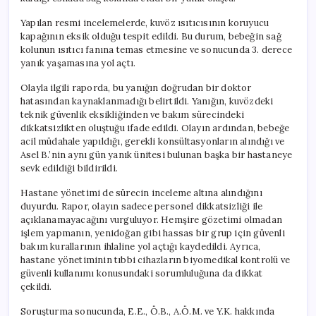
Yapılan resmi incelemelerde, kuvöz ısıtıcısının koruyucu
kapağının eksik olduğu tespit edildi. Bu durum, bebeğin sağ
kolunun ısıtıcı fanına temas etmesine ve sonucunda 3. derece
yanık yaşamasına yol açtı.
Olayla ilgili raporda, bu yanığın doğrudan bir doktor
hatasından kaynaklanmadığı belirtildi. Yanığın, kuvözdeki
teknik güvenlik eksikliğinden ve bakım sürecindeki
dikkatsizlikten oluştuğu ifade edildi. Olayın ardından, bebeğe
acil müdahale yapıldığı, gerekli konsültasyonların alındığı ve
Asel B.’nin aynı gün yanık ünitesi bulunan başka bir hastaneye
sevk edildiği bildirildi.
Hastane yönetimi de sürecin inceleme altına alındığını
duyurdu. Rapor, olayın sadece personel dikkatsizliği ile
açıklanamayacağını vurguluyor. Hemşire gözetimi olmadan
işlem yapmanın, yenidoğan gibi hassas bir grup için güvenli
bakım kurallarının ihlaline yol açtığı kaydedildi. Ayrıca,
hastane yönetiminin tıbbi cihazların biyomedikal kontrolü ve
güvenli kullanımı konusundaki sorumluluğuna da dikkat
çekildi.
Soruşturma sonucunda, E.E., Ö.B., A.Ö.M. ve Y.K. hakkında