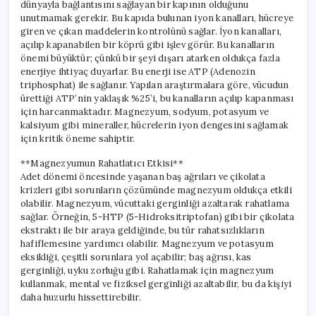
dünyayla bağlantısını sağlayan bir kapının olduğunu
unutmamak gerekir. Bu kapıda bulunan iyon kanalları, hücreye
giren ve çıkan maddelerin kontrolünü sağlar. İyon kanalları,
açılıp kapanabilen bir köprü gibi işlev görür. Bu kanalların
önemi büyüktür; çünkü bir şeyi dışarı atarken oldukça fazla
enerjiye ihtiyaç duyarlar. Bu enerji ise ATP (Adenozin
triphosphat) ile sağlanır. Yapılan araştırmalara göre, vücudun
ürettiği ATP’nin yaklaşık %25’i, bu kanalların açılıp kapanması
için harcanmaktadır. Magnezyum, sodyum, potasyum ve
kalsiyum gibi mineraller, hücrelerin iyon dengesini sağlamak
için kritik öneme sahiptir.
**Magnezyumun Rahatlatıcı Etkisi**
Adet dönemi öncesinde yaşanan baş ağrıları ve çikolata
krizleri gibi sorunların çözümünde magnezyum oldukça etkili
olabilir. Magnezyum, vücuttaki gerginliği azaltarak rahatlama
sağlar. Örneğin, 5-HTP (5-Hidroksitriptofan) gibi bir çikolata
ekstraktı ile bir araya geldiğinde, bu tür rahatsızlıkların
hafiflemesine yardımcı olabilir. Magnezyum ve potasyum
eksikliği, çeşitli sorunlara yol açabilir; baş ağrısı, kas
gerginliği, uyku zorluğu gibi. Rahatlamak için magnezyum
kullanmak, mental ve fiziksel gerginliği azaltabilir, bu da kişiyi
daha huzurlu hissettirebilir.