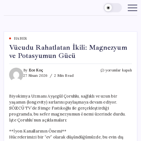
Skip
to
content
HABER
Vücudu Rahatlatan İkili: Magnezyum
ve Potasyumun Gücü
Vücudu
By
Ece Koç
yorumlar kapalı
Rahatlatan
27 Nisan 2026
2 Min Read
İkili:
Magnezyum
ve
Biyokimya Uzmanı Ayşegül Çoruhlu, sağlıklı ve uzun bir
Potasyumun
yaşamın (longevity) sırlarını paylaşmaya devam ediyor.
Gücü
için
SÖZCÜ TV’de Simge Fıstıkoğlu ile gerçekleştirdiği
programda, bu sefer magnezyumun önemi üzerinde durdu.
İşte Çoruhlu’nun açıklamaları:
**İyon Kanallarının Önemi**
Hücrelerimizi bir “ev” olarak düşündüğümüzde, bu evin dış