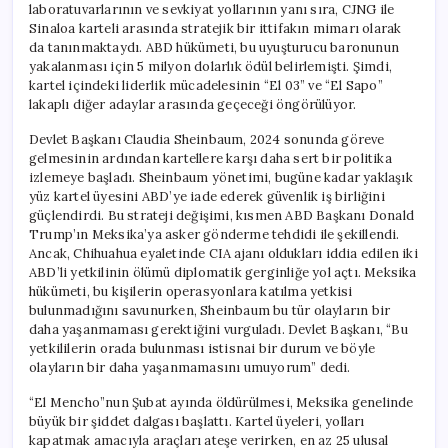
laboratuvarlarının ve sevkiyat yollarının yanı sıra, CJNG ile
Sinaloa karteli arasında stratejik bir ittifakın mimarı olarak
da tanınmaktaydı. ABD hükümeti, bu uyuşturucu baronunun
yakalanması için 5 milyon dolarlık ödül belirlemişti. Şimdi,
kartel içindeki liderlik mücadelesinin “El 03” ve “El Sapo”
lakaplı diğer adaylar arasında geçeceği öngörülüyor.
Devlet Başkanı Claudia Sheinbaum, 2024 sonunda göreve
gelmesinin ardından kartellere karşı daha sert bir politika
izlemeye başladı. Sheinbaum yönetimi, bugüne kadar yaklaşık
yüz kartel üyesini ABD’ye iade ederek güvenlik iş birliğini
güçlendirdi. Bu strateji değişimi, kısmen ABD Başkanı Donald
Trump’ın Meksika’ya asker gönderme tehdidi ile şekillendi.
Ancak, Chihuahua eyaletinde CIA ajanı oldukları iddia edilen iki
ABD’li yetkilinin ölümü diplomatik gerginliğe yol açtı. Meksika
hükümeti, bu kişilerin operasyonlara katılma yetkisi
bulunmadığını savunurken, Sheinbaum bu tür olayların bir
daha yaşanmaması gerektiğini vurguladı. Devlet Başkanı, “Bu
yetkililerin orada bulunması istisnai bir durum ve böyle
olayların bir daha yaşanmamasını umuyorum” dedi.
“El Mencho”nun Şubat ayında öldürülmesi, Meksika genelinde
büyük bir şiddet dalgası başlattı. Kartel üyeleri, yolları
kapatmak amacıyla araçları ateşe verirken, en az 25 ulusal