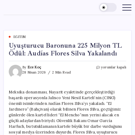
Skip
to
content
EĞITIM
Uyuşturucu Baronuna 225 Milyon TL
Ödül: Audías Flores Silva Yakalandı
Uyuşturucu
By
Ece Koç
yorumlar kapalı
Baronuna
28 Nisan 2026
2 Min Read
225
Milyon
TL
Meksika donanması, Nayarit eyaletinde gerçekleştirdiği
Ödül:
başarılı operasyonla Jalisco Yeni Nesil Karteli’nin (CJNG)
Audías
Flores
önemli isimlerinden Audías Flores Silva’yı yakaladı. “El
Silva
Jardinero” (Bahçivan) olarak bilinen Flores Silva, geçtiğimiz
Yakalandı
günlerde ölen kartel lideri “El Mencho”nun yerini alacak en
için
güçlü adaylardan biriydi. Güvenlik Bakanı Omar García
Harfuch, bu tutuklamanın kartele büyük bir darbe vurduğunu
sosyal medya üzerinden duyurdu. Flores Silva, uyuşturucu