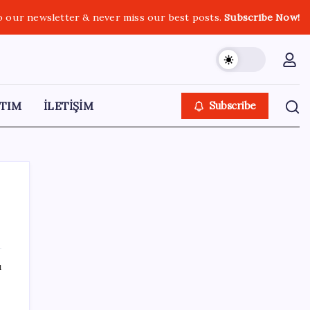
o our newsletter & never miss our best posts.
Subscribe Now!
TIM
İLETİŞİM
Subscribe
SON YAZILAR
ı
BDDK’den yatırım araçlarına yeni çerçeve:
Bireysel limitlerde kurallar sil baştan