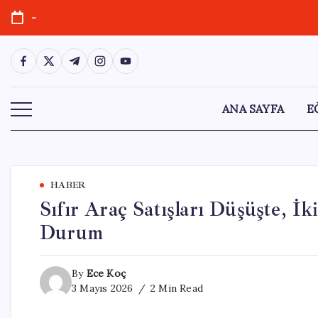
Skip
-
to
content
https://www.facebook.com/
https://twitter.com/
https://t.me/
https://www.instagram.com/
https://youtube.com/
ANA SAYFA
E
HABER
Sıfır Araç Satışları Düşüşte, İ
Durum
By
Ece Koç
3 Mayıs 2026
2 Min Read