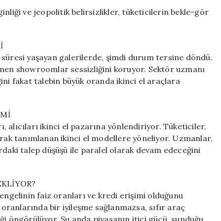
liği ve jeopolitik belirsizlikler, tüketicilerin bekle-gör
İ
 süresi yaşayan galerilerde, şimdi durum tersine döndü.
ğmen showroomlar sessizliğini koruyor. Sektör uzmanı
ni fakat talebin büyük oranda ikinci el araçlara
EMİ
, alıcıları ikinci el pazarına yönlendiriyor. Tüketiciler,
arak tanımlanan ikinci el modellere yöneliyor. Uzmanlar,
lardaki talep düşüşü ile paralel olarak devam edeceğini
BEKLİYOR?
engelinin faiz oranları ve kredi erişimi olduğunu
z oranlarında bir iyileşme sağlanmazsa, sıfır araç
ği öngörülüyor. Şu anda piyasanın itici gücü, sunduğu