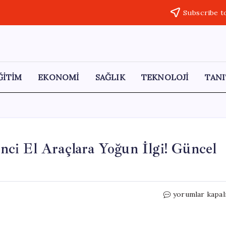
Subscribe t
ĞİTİM
EKONOMİ
SAĞLIK
TEKNOLOJİ
TANI
kinci El Araçlara Yoğun İlgi! Güncel
Sıfır
yorumlar kapal
Araç
Satışları
Düşüşte,