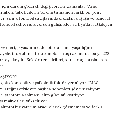
İkinci
 için durum giderek değişiyor. Bir zamanlar “Araç
El
kimken, tüketicilerin tercihi tamamen farklı bir yöne
Araçlara
er, sıfır otomobil satışlarındaki keskin düşüşü ve ikinci el
Yoğun
otomobil sektöründeki son gelişmeler ve fiyatları etkileyen
İlgi!
Güncel
Durum
için
verileri, piyasanın ciddi bir daralma yaşadığını
yelerinde olan sıfır otomobil satış rakamları, bu yıl 222
ortaya koydu. Sektör temsilcileri, sıfır araç satışlarının
or.
AŞIYOR?
çok ekonomik ve psikolojik faktör yer alıyor. İMAS
isteğini etkileyen başlıca sebepleri şöyle sıralıyor:
 iştahının azalması, alım gücünü kısıtlıyor.
şı maliyetleri yükseltiyor.
ç alımını bir yatırım aracı olarak görmemesi ve farklı