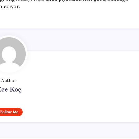
m ediyor.
Author
Ece Koç
Follow Me