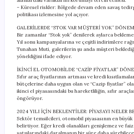
alanlardaki varlıklarını korumayı tercih etmesi.
– Küresel riskler: Bölgede devam eden savaş tedirgin
politikası izlemesine yol açıyor.
GALERİLERDE “STOK VAR MÜŞTERİ YOK” DÖNEM
Bir zamanlar “Stok yok” denilerek aylarca bekleme
Yıl sonu kampanyalarına ve çeşitli indirimlere ra
Tunahan Muti, galerilerin şu anda müşteri beklediği
yöneldiğini ifade ediyor.
İKİNCİ EL OTOMOBİLDE “CAZİP FİYATLAR” DÖN
Sıfır araç fiyatlarının artması ve kredi kısıtlamaları
bütçelerine daha uygun olan ve “Cazip fiyatlar” ol
ikinci el piyasasındaki bu hareketliliğin, sıfır araç
öngörüyor.
2024 YILI İÇİN BEKLENTİLER: PİYASAYI NELER 
Sektör temsilcileri, otomobil piyasasının en büyük 
belirtiyor. Eğer kredi olanakları genişlemez ve fai
satışlarındaki daralmanın bir süre daha sürebilece