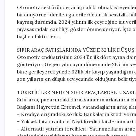
Otomotiv sektöründe, araç sahibi olmak isteyenler
bulamıyoruz” denilen galerilerde artık sessizlik hâ
kaymış durumda. 2024 yılının ilk çeyreğine ait veril
piyasasındaki canlılığı gözler önüne seriyor. İşte 
başlıca faktörler…
SIFIR ARAÇ SATIŞLARINDA YÜZDE 32’LİK DÜŞÜŞ
Otomotiv endüstrisinin 2024’ün ilk dört ayına dair 
gösteriyor. Geçen yılın aynı döneminde 265 bin sevi
bine gerileyerek yüzde 32’lik bir kayıp yaşandığını 
son yılların en düşük seviyesinde olduğunu belirtiy
TÜKETİCİLER NEDEN SIFIR ARAÇLARDAN UZAKL
Sıfır araç pazarındaki duraksamanın arkasında bir
Başkanı Hayrettin Ertemel, vatandaşların araç alım 
– Krediye erişimdeki zorluk: Bankaların kredi verme
– Yüksek faiz oranları: Taşıt kredisi faizlerinin artı
– Alternatif yatırım tercihleri: Yatırımcıların ara