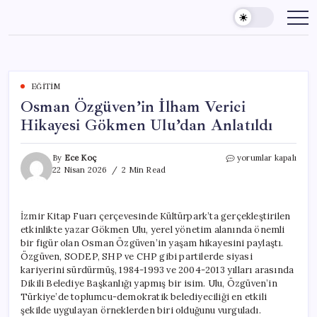
Skip
to
content
EĞITIM
Osman Özgüven’in İlham Verici
Hikayesi Gökmen Ulu’dan Anlatıldı
Osman
By
Ece Koç
yorumlar kapalı
Özgüven’in
22 Nisan 2026
2 Min Read
İlham
Verici
Hikayesi
İzmir Kitap Fuarı çerçevesinde Kültürpark’ta gerçekleştirilen
Gökmen
etkinlikte yazar Gökmen Ulu, yerel yönetim alanında önemli
Ulu’dan
Anlatıldı
bir figür olan Osman Özgüven’in yaşam hikayesini paylaştı.
için
Özgüven, SODEP, SHP ve CHP gibi partilerde siyasi
kariyerini sürdürmüş, 1984-1993 ve 2004-2013 yılları arasında
Dikili Belediye Başkanlığı yapmış bir isim. Ulu, Özgüven’in
Türkiye’de toplumcu-demokratik belediyeciliği en etkili
şekilde uygulayan örneklerden biri olduğunu vurguladı.