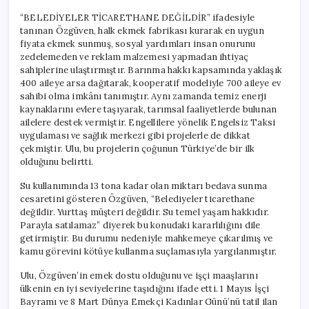
“BELEDİYELER TİCARETHANE DEĞİLDİR” ifadesiyle
tanınan Özgüven, halk ekmek fabrikası kurarak en uygun
fiyata ekmek sunmuş, sosyal yardımları insan onurunu
zedelemeden ve reklam malzemesi yapmadan ihtiyaç
sahiplerine ulaştırmıştır. Barınma hakkı kapsamında yaklaşık
400 aileye arsa dağıtarak, kooperatif modeliyle 700 aileye ev
sahibi olma imkânı tanımıştır. Aynı zamanda temiz enerji
kaynaklarını evlere taşıyarak, tarımsal faaliyetlerde bulunan
ailelere destek vermiştir. Engellilere yönelik Engelsiz Taksi
uygulaması ve sağlık merkezi gibi projelerle de dikkat
çekmiştir. Ulu, bu projelerin çoğunun Türkiye’de bir ilk
olduğunu belirtti.
Su kullanımında 13 tona kadar olan miktarı bedava sunma
cesaretini gösteren Özgüven, “Belediyeler ticarethane
değildir. Yurttaş müşteri değildir. Su temel yaşam hakkıdır.
Parayla satılamaz” diyerek bu konudaki kararlılığını dile
getirmiştir. Bu durumu nedeniyle mahkemeye çıkarılmış ve
kamu görevini kötüye kullanma suçlamasıyla yargılanmıştır.
Ulu, Özgüven’in emek dostu olduğunu ve işçi maaşlarını
ülkenin en iyi seviyelerine taşıdığını ifade etti. 1 Mayıs İşçi
Bayramı ve 8 Mart Dünya Emekçi Kadınlar Günü’nü tatil ilan