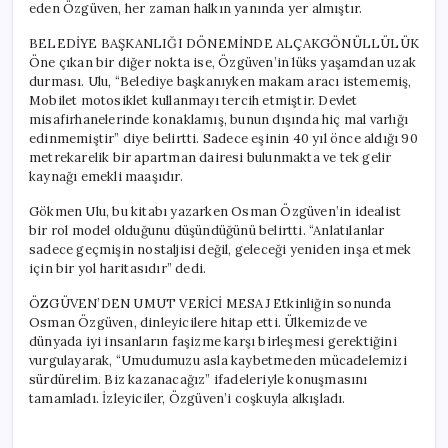
eden Özgüven, her zaman halkın yanında yer almıştır.
BELEDİYE BAŞKANLIĞI DÖNEMİNDE ALÇAKGÖNÜLLÜLÜK
Öne çıkan bir diğer nokta ise, Özgüven’in lüks yaşamdan uzak
durması. Ulu, “Belediye başkanıyken makam aracı istememiş,
Mobilet motosiklet kullanmayı tercih etmiştir. Devlet
misafirhanelerinde konaklamış, bunun dışında hiç mal varlığı
edinmemiştir” diye belirtti. Sadece eşinin 40 yıl önce aldığı 90
metrekarelik bir apartman dairesi bulunmakta ve tek gelir
kaynağı emekli maaşıdır.
Gökmen Ulu, bu kitabı yazarken Osman Özgüven’in idealist
bir rol model olduğunu düşündüğünü belirtti. “Anlatılanlar
sadece geçmişin nostaljisi değil, geleceği yeniden inşa etmek
için bir yol haritasıdır” dedi.
ÖZGÜVEN’DEN UMUT VERİCİ MESAJ Etkinliğin sonunda
Osman Özgüven, dinleyicilere hitap etti. Ülkemizde ve
dünyada iyi insanların faşizme karşı birleşmesi gerektiğini
vurgulayarak, “Umudumuzu asla kaybetmeden mücadelemizi
sürdürelim. Biz kazanacağız” ifadeleriyle konuşmasını
tamamladı. İzleyiciler, Özgüven’i coşkuyla alkışladı.