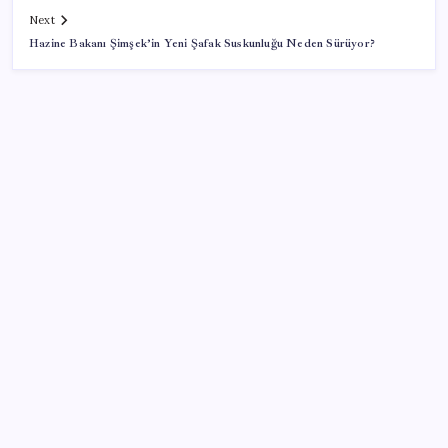
Next
Hazine Bakanı Şimşek’in Yeni Şafak Suskunluğu Neden Sürüyor?
SON YAZILAR
Pezeşkiyan: Teslim olmaya zorlanırsak savaşırız,
boyun eğmeyiz
Bellek Pazarında Yeni Dönem: HP ve Asus Çinli
Tedarikçilere Geçiyor
Ekran Kartı Fiyatlarına Zam Yolda: Yüzde 40’a Varan
Fiyat Artışı