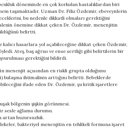
Ettiği
 çocukluk döneminde en çok korkulan hastalıklardan biri
3
nem taşımaktadır. Uzman Dr. Filiz Özdemir, ebeveynlerin
Hayati
leceklerini, bu nedenle dikkatli olmaları gerektiğini
Belirti
ahalenin önemine dikkat çeken Dr. Özdemir, menenjitin
için
ldüğünü belirtti.
 ve kalıcı hasarlara yol açabileceğine dikkat çeken Özdemir,
ledi. Ateş, baş ağrısı ve ense sertliği gibi belirtilerin bir
urulması gerektiğini bildirdi.
erin menenjit açısından en riskli grupta olduğunu
i) bulaşma ihtimalinin arttığını belirtti. Bebeklerde
bileceğini ifade eden Dr. Özdemir, şu kritik işaretlere
muşak bölgenin şişkin görünmesi.
 bir sesle ağlama durumu.
a artan huzursuzluk.
ekeler, bakteriyel menenjitin en tehlikeli formuna işaret