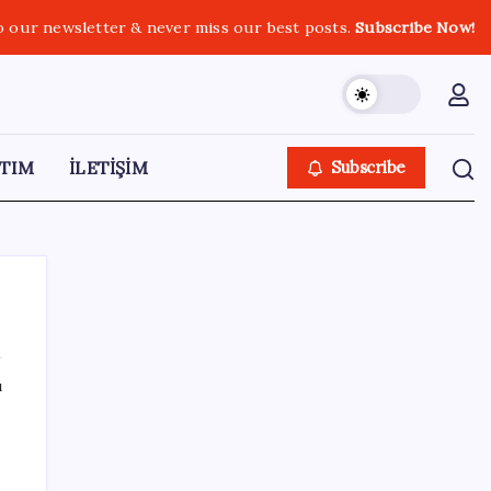
o our newsletter & never miss our best posts.
Subscribe Now!
TIM
İLETİŞİM
Subscribe
ı
SON YAZILAR
6 dev banka gümüş için yıl sonu
beklentilerini açıkladı