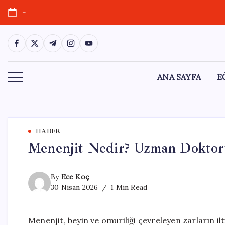
Skip
-
to
content
https://www.facebook.com/
https://twitter.com/
https://t.me/
https://www.instagram.com/
https://youtube.com/
ANA SAYFA
E
HABER
Menenjit Nedir? Uzman Doktorun
By
Ece Koç
30 Nisan 2026
1 Min Read
Menenjit, beyin ve omuriliği çevreleyen zarların il