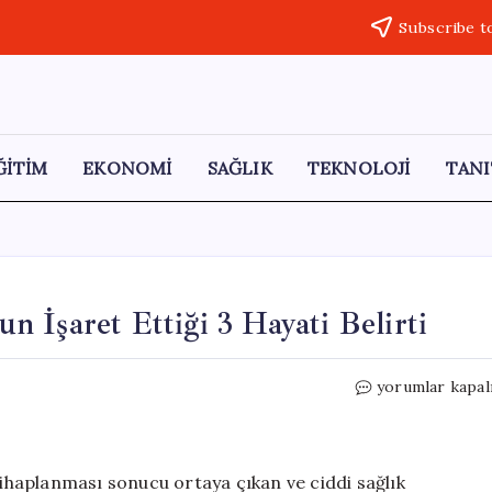
Subscribe t
ĞİTİM
EKONOMİ
SAĞLIK
TEKNOLOJİ
TANI
 İşaret Ettiği 3 Hayati Belirti
Menenjit
yorumlar kapal
Nedir?
Uzman
Doktorun
İşaret
tihaplanması sonucu ortaya çıkan ve ciddi sağlık