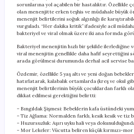
sorunlarına yol açabilen bir hastalıktır. Özellikle
olan menenjitte erken teşhis ve müdahale büyük ö
menenjit belirtilerini soğuk algınlığı ile karıştırabi
vurguladı. “Her dakika kritik” ifadesiyle acil müd
bakteriyel ve viral olmak üzere iki ana formda görü
Bakteriyel menenjitin hızlı bir şekilde ilerlediğine
viral menenjitin genellikle daha hafif seyrettiğini söy
arada görülmesi durumunda derhal acil servise başv
Özdemir, özellikle 5 yaş altı ve yeni doğan bebekl
hatırlatarak, kalabalık ortamlarda (kreş ve okul gib
menenjit belirtilerinin büyük çocuklardan farklı ola
dikkat edilmesi gerektiğini belirtti:
– Bıngıldak Şişmesi: Bebeklerin kafa üstündeki yu
– Tiz Ağlama: Normalden farklı, kesik kesik ve tiz
– Huzursuzluk: Aşırı uyku hali veya dokunulduğund
– Mor Lekeler: Vücutta beliren küçük kırmızı-mor l