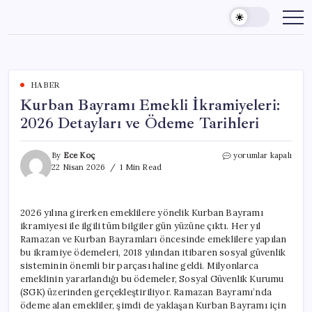
Skip
to
content
HABER
Kurban Bayramı Emekli İkramiyeleri:
2026 Detayları ve Ödeme Tarihleri
Kurban
By
Ece Koç
yorumlar kapalı
Bayramı
22 Nisan 2026
1 Min Read
Emekli
İkramiyeleri:
2026
2026 yılına girerken emeklilere yönelik Kurban Bayramı
Detayları
ikramiyesi ile ilgili tüm bilgiler gün yüzüne çıktı. Her yıl
ve
Ödeme
Ramazan ve Kurban Bayramları öncesinde emeklilere yapılan
Tarihleri
bu ikramiye ödemeleri, 2018 yılından itibaren sosyal güvenlik
için
sisteminin önemli bir parçası haline geldi. Milyonlarca
emeklinin yararlandığı bu ödemeler, Sosyal Güvenlik Kurumu
(SGK) üzerinden gerçekleştiriliyor. Ramazan Bayramı’nda
ödeme alan emekliler, şimdi de yaklaşan Kurban Bayramı için