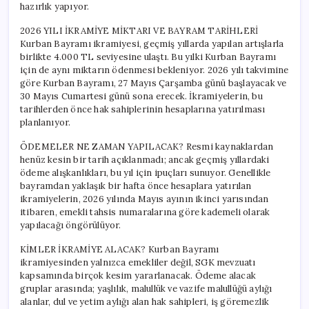
hazırlık yapıyor.
2026 YILI İKRAMİYE MİKTARI VE BAYRAM TARİHLERİ
Kurban Bayramı ikramiyesi, geçmiş yıllarda yapılan artışlarla
birlikte 4.000 TL seviyesine ulaştı. Bu yılki Kurban Bayramı
için de aynı miktarın ödenmesi bekleniyor. 2026 yılı takvimine
göre Kurban Bayramı, 27 Mayıs Çarşamba günü başlayacak ve
30 Mayıs Cumartesi günü sona erecek. İkramiyelerin, bu
tarihlerden önce hak sahiplerinin hesaplarına yatırılması
planlanıyor.
ÖDEMELER NE ZAMAN YAPILACAK? Resmi kaynaklardan
henüz kesin bir tarih açıklanmadı; ancak geçmiş yıllardaki
ödeme alışkanlıkları, bu yıl için ipuçları sunuyor. Genellikle
bayramdan yaklaşık bir hafta önce hesaplara yatırılan
ikramiyelerin, 2026 yılında Mayıs ayının ikinci yarısından
itibaren, emekli tahsis numaralarına göre kademeli olarak
yapılacağı öngörülüyor.
KİMLER İKRAMİYE ALACAK? Kurban Bayramı
ikramiyesinden yalnızca emekliler değil, SGK mevzuatı
kapsamında birçok kesim yararlanacak. Ödeme alacak
gruplar arasında; yaşlılık, malullük ve vazife malullüğü aylığı
alanlar, dul ve yetim aylığı alan hak sahipleri, iş göremezlik