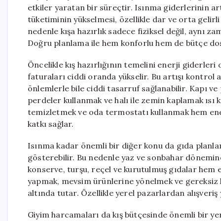
etkiler yaratan bir süreçtir. Isınma giderlerinin a
tüketiminin yükselmesi, özellikle dar ve orta gelirl
nedenle kışa hazırlık sadece fiziksel değil, aynı za
Doğru planlama ile hem konforlu hem de bütçe do
Öncelikle kış hazırlığının temelini enerji giderleri
faturaları ciddi oranda yükselir. Bu artışı kontrol 
önlemlerle bile ciddi tasarruf sağlanabilir. Kapı v
perdeler kullanmak ve halı ile zemin kaplamak ısı 
temizletmek ve oda termostatı kullanmak hem enerj
katkı sağlar.
Isınma kadar önemli bir diğer konu da gıda planlam
gösterebilir. Bu nedenle yaz ve sonbahar döneminde
konserve, turşu, reçel ve kurutulmuş gıdalar hem ek
yapmak, mevsim ürünlerine yönelmek ve gereksiz 
altında tutar. Özellikle yerel pazarlardan alışveri
Giyim harcamaları da kış bütçesinde önemli bir yer