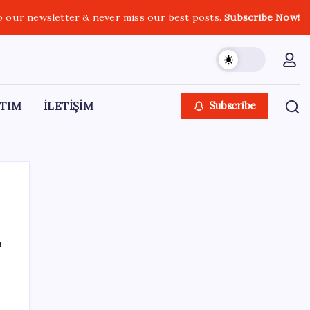
o our newsletter & never miss our best posts.
Subscribe Now!
TIM
İLETİŞİM
Subscribe
ı
SON YAZILAR
YÖKDİL/2 pazar günü yapılacak