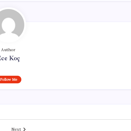
Author
Ece Koç
Follow Me
Next