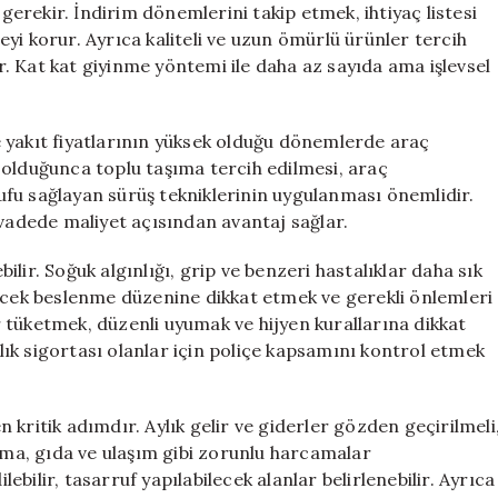
rekir. İndirim dönemlerini takip etmek, ihtiyaç listesi
yi korur. Ayrıca kaliteli ve uzun ömürlü ürünler tercih
ır. Kat kat giyinme yöntemi ile daha az sayıda ama işlevsel
kle yakıt fiyatlarının yüksek olduğu dönemlerde araç
 olduğunca toplu taşıma tercih edilmesi, araç
fu sağlayan sürüş tekniklerinin uygulanması önemlidir.
 vadede maliyet açısından avantaj sağlar.
lir. Soğuk algınlığı, grip ve benzeri hastalıklar daha sık
recek beslenme düzenine dikkat etmek ve gerekli önlemleri
 tüketmek, düzenli uyumak ve hijyen kurallarına dikkat
ğlık sigortası olanlar için poliçe kapsamını kontrol etmek
kritik adımdır. Aylık gelir ve giderler gözden geçirilmeli
ınma, gıda ve ulaşım gibi zorunlu harcamalar
lebilir, tasarruf yapılabilecek alanlar belirlenebilir. Ayrıca