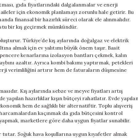
için
rtması, gıda fiyatlarındaki dalgalanmalar ve enerji
i aileler için ekonomik planlamayı zorunlu hale getirir. Bu
manda finansal bir hazırlık süreci olarak ele alınmalıdır.
stu bir kış geçirmek mümkündür.
 oluşturur. Türkiye’de kış aylarında doğalgaz ve elektrik
altına almak için ev yalıtımı büyük önem taşır. Basit
e pencere kenarlarına izolasyon bantları çekmek, kalın
kaybını azaltır. Ayrıca kombi bakımı yaptırmak, petekleri
i verimliliğini artırır hem de faturaların düşmesine
asıdır. Kış aylarında sebze ve meyve fiyatları artış
 yapılan hazırlıklar kışın bütçeyi rahatlatır. Evde yapıla
onomik hem de sağlıklı bir alternatiftir. Toplu alışveriş
harcamalardan kaçınmak da gıda bütçesini kontrol
ş yapmak, marketlere göre daha uygun fiyatlar sunabilir.
 tutar. Soğuk hava koşullarına uygun kıyafetler almak