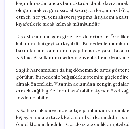
kaçınılmazdır ancak bu noktada planlı davranmak ge
oluşturmak ve gereksiz alışverişten kaçınmak bütçe
etmek, her yıl yeni alışveriş yapma ihtiyacını azalt
kıyafetlerle sıcak kalmak mümkündür.
Kış aylarında ulaşım giderleri de artabilir. Özelli
kullanımı bütçeyi zorlayabilir. Bu nedenle mümkün
bakımlarının zamanında yapılması ve yakıt tasarru
Kış lastiği kullanımı ise hem güvenlik hem de uzun
Sağlık harcamaları da kış döneminde artış gösterebi
görülür. Bu nedenle bağışıklık sistemini güçlendi
almak önemlidir. Vitamin açısından zengin gıdalar
etmek sağlık giderlerini azaltabilir. Ayrıca özel sa
faydalı olabilir.
Kışa hazırlık sürecinde bütçe planlaması yapmak en 
kış aylarında artacak kalemler belirlenmelidir. Is
önceliklendirilmelidir. Gereksiz abonelikler iptal edi