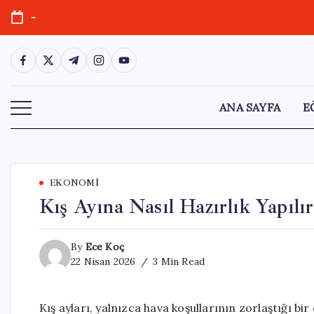
Skip
-
to
content
https://www.facebook.com/
https://twitter.com/
https://t.me/
https://www.instagram.com/
https://youtube.com/
ANA SAYFA
E
EKONOMI
Kış Ayına Nasıl Hazırlık Yapılır
By
Ece Koç
22 Nisan 2026
3 Min Read
Kış ayları, yalnızca hava koşullarının zorlaştığı b