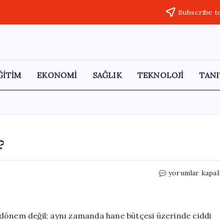
Subscribe t
ĞİTİM
EKONOMİ
SAĞLIK
TEKNOLOJİ
TANI
?
Kış
yorumlar kapal
Ayına
Nasıl
Hazırlık
Yapılır?
ir dönem değil; aynı zamanda hane bütçesi üzerinde ciddi