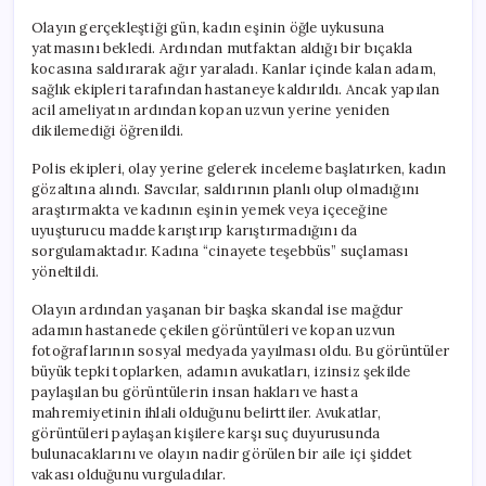
Olayın gerçekleştiği gün, kadın eşinin öğle uykusuna
yatmasını bekledi. Ardından mutfaktan aldığı bir bıçakla
kocasına saldırarak ağır yaraladı. Kanlar içinde kalan adam,
sağlık ekipleri tarafından hastaneye kaldırıldı. Ancak yapılan
acil ameliyatın ardından kopan uzvun yerine yeniden
dikilemediği öğrenildi.
Polis ekipleri, olay yerine gelerek inceleme başlatırken, kadın
gözaltına alındı. Savcılar, saldırının planlı olup olmadığını
araştırmakta ve kadının eşinin yemek veya içeceğine
uyuşturucu madde karıştırıp karıştırmadığını da
sorgulamaktadır. Kadına “cinayete teşebbüs” suçlaması
yöneltildi.
Olayın ardından yaşanan bir başka skandal ise mağdur
adamın hastanede çekilen görüntüleri ve kopan uzvun
fotoğraflarının sosyal medyada yayılması oldu. Bu görüntüler
büyük tepki toplarken, adamın avukatları, izinsiz şekilde
paylaşılan bu görüntülerin insan hakları ve hasta
mahremiyetinin ihlali olduğunu belirttiler. Avukatlar,
görüntüleri paylaşan kişilere karşı suç duyurusunda
bulunacaklarını ve olayın nadir görülen bir aile içi şiddet
vakası olduğunu vurguladılar.