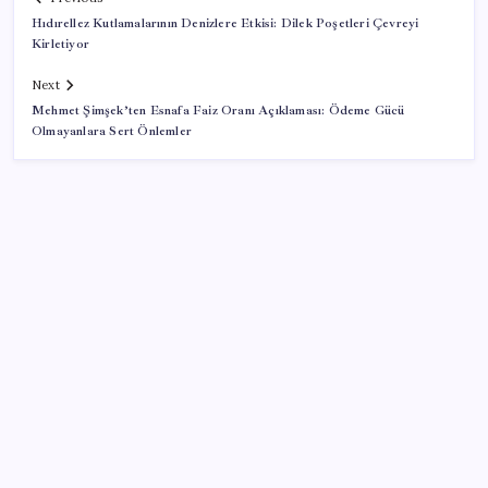
Hıdırellez Kutlamalarının Denizlere Etkisi: Dilek Poşetleri Çevreyi
Kirletiyor
Next
Mehmet Şimşek’ten Esnafa Faiz Oranı Açıklaması: Ödeme Gücü
Olmayanlara Sert Önlemler
SON YAZILAR
Pezeşkiyan: Teslim olmaya zorlanırsak savaşırız,
boyun eğmeyiz
Bellek Pazarında Yeni Dönem: HP ve Asus Çinli