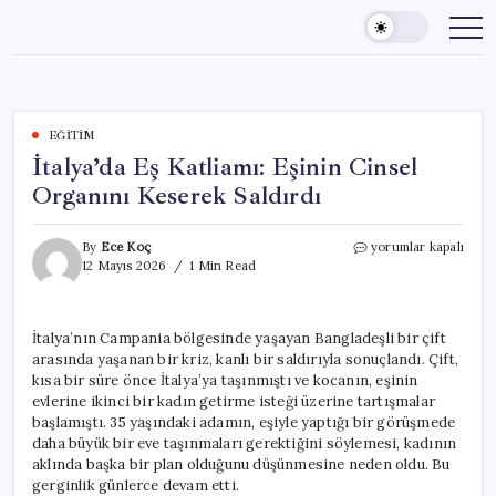
Skip
to
content
EĞITIM
İtalya’da Eş Katliamı: Eşinin Cinsel
Organını Keserek Saldırdı
İtalya’da
By
Ece Koç
yorumlar kapalı
Eş
12 Mayıs 2026
1 Min Read
Katliamı:
Eşinin
Cinsel
İtalya’nın Campania bölgesinde yaşayan Bangladeşli bir çift
Organını
arasında yaşanan bir kriz, kanlı bir saldırıyla sonuçlandı. Çift,
Keserek
Saldırdı
kısa bir süre önce İtalya’ya taşınmıştı ve kocanın, eşinin
için
evlerine ikinci bir kadın getirme isteği üzerine tartışmalar
başlamıştı. 35 yaşındaki adamın, eşiyle yaptığı bir görüşmede
daha büyük bir eve taşınmaları gerektiğini söylemesi, kadının
aklında başka bir plan olduğunu düşünmesine neden oldu. Bu
gerginlik günlerce devam etti.