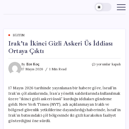
Skip
to
content
EĞITIM
Irak’ta İkinci Gizli Askeri Üs İddiası
Ortaya Çıktı
Irak’ta
By
Ece Koç
yorumlar kapalı
İkinci
17 Mayıs 2026
1 Min Read
Gizli
Askeri
Üs
17 Mayıs 2026 tarihinde yayınlanan bir habere göre, İsrail’in
İddiası
Irak’ın çöl alanlarında, İran’a yönelik saldırılarında kullanılmak
Ortaya
Çıktı
üzere “ikinci gizli askeri üssü” kurduğu iddiaları gündeme
için
geldi. New York Times (NYT), adı açıklanmayan Iraklı ve
bölgesel güvenlik yetkililerine dayandırdığı haberinde, İsrail’in
Irak’ın batısındaki çöl bölgesinde iki gizli karakolun faaliyet
gösterdiğini öne sürdü.