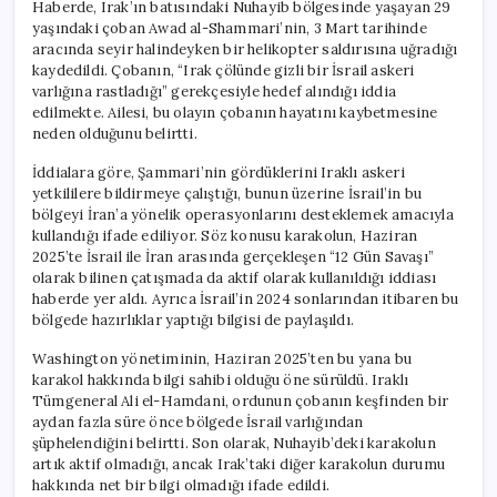
Haberde, Irak’ın batısındaki Nuhayib bölgesinde yaşayan 29
yaşındaki çoban Awad al-Shammari’nin, 3 Mart tarihinde
aracında seyir halindeyken bir helikopter saldırısına uğradığı
kaydedildi. Çobanın, “Irak çölünde gizli bir İsrail askeri
varlığına rastladığı” gerekçesiyle hedef alındığı iddia
edilmekte. Ailesi, bu olayın çobanın hayatını kaybetmesine
neden olduğunu belirtti.
İddialara göre, Şammari’nin gördüklerini Iraklı askeri
yetkililere bildirmeye çalıştığı, bunun üzerine İsrail’in bu
bölgeyi İran’a yönelik operasyonlarını desteklemek amacıyla
kullandığı ifade ediliyor. Söz konusu karakolun, Haziran
2025’te İsrail ile İran arasında gerçekleşen “12 Gün Savaşı”
olarak bilinen çatışmada da aktif olarak kullanıldığı iddiası
haberde yer aldı. Ayrıca İsrail’in 2024 sonlarından itibaren bu
bölgede hazırlıklar yaptığı bilgisi de paylaşıldı.
Washington yönetiminin, Haziran 2025’ten bu yana bu
karakol hakkında bilgi sahibi olduğu öne sürüldü. Iraklı
Tümgeneral Ali el-Hamdani, ordunun çobanın keşfinden bir
aydan fazla süre önce bölgede İsrail varlığından
şüphelendiğini belirtti. Son olarak, Nuhayib’deki karakolun
artık aktif olmadığı, ancak Irak’taki diğer karakolun durumu
hakkında net bir bilgi olmadığı ifade edildi.