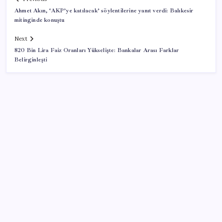
Ahmet Akın, ‘AKP’ye katılacak’ söylentilerine yanıt verdi: Balıkesir
mitinginde konuştu
Next
820 Bin Lira Faiz Oranları Yükselişte: Bankalar Arası Farklar
Belirginleşti
SON YAZILAR
Pezeşkiyan: Teslim olmaya zorlanırsak savaşırız,
boyun eğmeyiz
Bellek Pazarında Yeni Dönem: HP ve Asus Çinli