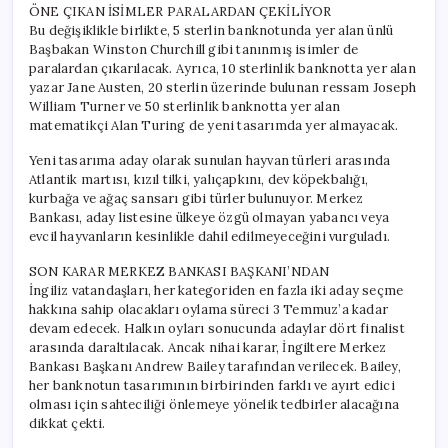
ÖNE ÇIKAN İSİMLER PARALARDAN ÇEKİLİYOR
Bu değişiklikle birlikte, 5 sterlin banknotunda yer alan ünlü
Başbakan Winston Churchill gibi tanınmış isimler de
paralardan çıkarılacak. Ayrıca, 10 sterlinlik banknotta yer alan
yazar Jane Austen, 20 sterlin üzerinde bulunan ressam Joseph
William Turner ve 50 sterlinlik banknotta yer alan
matematikçi Alan Turing de yeni tasarımda yer almayacak.
Yeni tasarıma aday olarak sunulan hayvan türleri arasında
Atlantik martısı, kızıl tilki, yalıçapkını, dev köpekbalığı,
kurbağa ve ağaç sansarı gibi türler bulunuyor. Merkez
Bankası, aday listesine ülkeye özgü olmayan yabancı veya
evcil hayvanların kesinlikle dahil edilmeyeceğini vurguladı.
SON KARAR MERKEZ BANKASI BAŞKANI’NDAN
İngiliz vatandaşları, her kategoriden en fazla iki aday seçme
hakkına sahip olacakları oylama süreci 3 Temmuz’a kadar
devam edecek. Halkın oyları sonucunda adaylar dört finalist
arasında daraltılacak. Ancak nihai karar, İngiltere Merkez
Bankası Başkanı Andrew Bailey tarafından verilecek. Bailey,
her banknotun tasarımının birbirinden farklı ve ayırt edici
olması için sahteciliği önlemeye yönelik tedbirler alacağına
dikkat çekti.