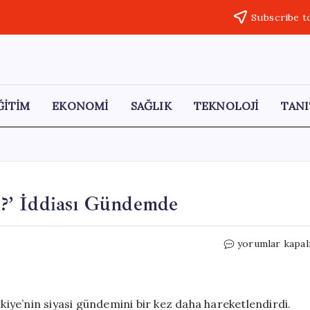
Subscribe t
ĞİTİM
EKONOMİ
SAĞLIK
TEKNOLOJİ
TANI
?’ İddiası Gündemde
‘İki
yorumlar kapal
Ahmet
Göreve
Dönüyor
mu?’
rkiye’nin siyasi gündemini bir kez daha hareketlendirdi.