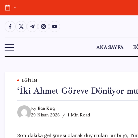
Skip
-
to
content
https://www.facebook.com/
https://twitter.com/
https://t.me/
https://www.instagram.com/
https://youtube.com/
ANA SAYFA
E
EĞITIM
‘İki Ahmet Göreve Dönüyor mu
By
Ece Koç
29 Nisan 2026
1 Min Read
Son dakika gelişmesi olarak duyurulan bir bilgi, Tü