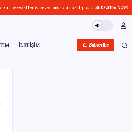
o our newsletter & never miss our best posts.
Subscribe Now!
TIM
İLETİŞİM
Subscribe
ı
SON YAZILAR
Yandex AI Haritalara Geldi: Yapay Zeka
Destekli Yeni Dönem