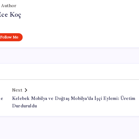
Author
Ece Koç
Follow Me
Next
de
Kelebek Mobilya ve Doğtaş Mobilya’da İşçi Eylemi: Üretim
Durduruldu