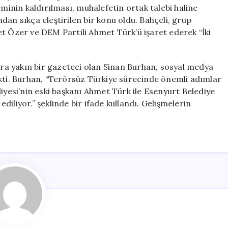
İddiası
eminin kaldırılması, muhalefetin ortak talebi haline
Gündemde
an sıkça eleştirilen bir konu oldu. Bahçeli, grup
için
t Özer ve DEM Partili Ahmet Türk’ü işaret ederek “İki
dara yakın bir gazeteci olan Sinan Burhan, sosyal medya
ekti. Burhan, “Terörsüz Türkiye sürecinde önemli adımlar
iyesi’nin eski başkanı Ahmet Türk ile Esenyurt Belediye
iliyor.” şeklinde bir ifade kullandı. Gelişmelerin