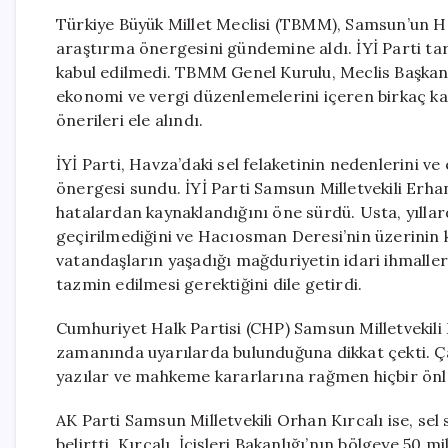
Türkiye Büyük Millet Meclisi (TBMM), Samsun’un Hav
araştırma önergesini gündemine aldı. İYİ Parti ta
kabul edilmedi. TBMM Genel Kurulu, Meclis Başkanv
ekonomi ve vergi düzenlemelerini içeren birkaç ka
önerileri ele alındı.
İYİ Parti, Havza’daki sel felaketinin nedenlerini v
önergesi sundu. İYİ Parti Samsun Milletvekili Erh
hatalardan kaynaklandığını öne sürdü. Usta, yılla
geçirilmediğini ve Hacıosman Deresi’nin üzerinin ka
vatandaşların yaşadığı mağduriyetin idari ihmalle
tazmin edilmesi gerektiğini dile getirdi.
Cumhuriyet Halk Partisi (CHP) Samsun Milletvekili
zamanında uyarılarda bulunduğuna dikkat çekti. Ça
yazılar ve mahkeme kararlarına rağmen hiçbir önle
AK Parti Samsun Milletvekili Orhan Kırcalı ise, sel
belirtti. Kırcalı, İçişleri Bakanlığı’nın bölgeye 50 