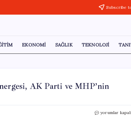
Subscribe t
ĞİTİM
EKONOMİ
SAĞLIK
TEKNOLOJİ
TANI
Önergesi, AK Parti ve MHP’nin
Havza
yorumlar kapal
Sel
Felaketi
Araştırma