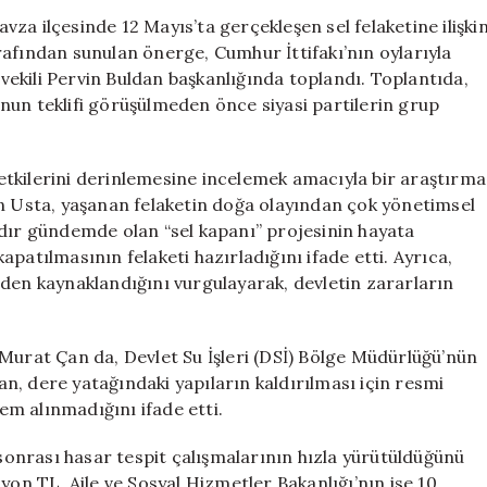
Önergesi,
za ilçesinde 12 Mayıs’ta gerçekleşen sel felaketine ilişki
AK
rafından sunulan önerge, Cumhur İttifakı’nın oylarıyla
Parti
ekili Pervin Buldan başkanlığında toplandı. Toplantıda,
ve
nun teklifi görüşülmeden önce siyasi partilerin grup
MHP’nin
Oylamasıyla
Reddedildi
e etkilerini derinlemesine incelemek amacıyla bir araştırma
için
an Usta, yaşanan felaketin doğa olayından çok yönetimsel
rdır gündemde olan “sel kapanı” projesinin hayata
patılmasının felaketi hazırladığını ifade etti. Ayrıca,
rden kaynaklandığını vurgulayarak, devletin zararların
 Murat Çan da, Devlet Su İşleri (DSİ) Bölge Müdürlüğü’nün
n, dere yatağındaki yapıların kaldırılması için resmi
m alınmadığını ifade etti.
 sonrası hasar tespit çalışmalarının hızla yürütüldüğünü
milyon TL, Aile ve Sosyal Hizmetler Bakanlığı’nın ise 10