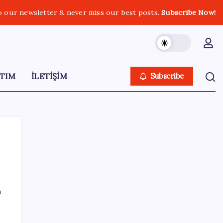
o our newsletter & never miss our best posts.
Subscribe Now!
TIM
İLETİŞİM
Subscribe
SON YAZILAR
ı
Pezeşkiyan: Teslim olmaya zorlanırsak
savaşırız, boyun eğmeyiz