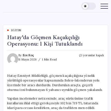
Skip
to
content
EĞITIM
Hatay’da Göçmen Kaçakçılığı
Operasyonu: 1 Kişi Tutuklandı
Hatay’da
By
Ece Koç
yorumlar kapalı
Göçmen
11 Mayıs 2026
1 Min Read
Kaçakçılığı
Operasyonu:
1
Hatay Emniyet Müdürlüğü, göçmen kaçakçılığına yönelik
Kişi
yürüttüğü operasyonlar kapsamında Belen-İskenderun yolu
Tutuklandı
için
üzerinde bir aracı durdurdu. Durdurulan araçta, geçerli
oturma izni bulunmayan 6 yabancı uyruklu göçmen yakalandı.
Yapılan incelemeler neticesinde, araç sürücüsüne trafik
kurallarını ihlal ettiği gerekçesiyle 102 bin 719 TL tutarında
idari para cezası kesilirken, araç da trafikten men edildi.