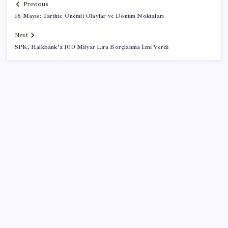
Previous
16 Mayıs: Tarihte Önemli Olaylar ve Dönüm Noktaları
Next
SPK, Halkbank’a 100 Milyar Lira Borçlanma İzni Verdi
SON YAZILAR
Yandex AI Haritalara Geldi: Yapay Zeka Destekli Yeni
Dönem
Apple’da CEO Değişimi Öncesi Sürpriz Geri Dönüş
2026 DGS sonuçları ne zaman açıklandı mı? DGS