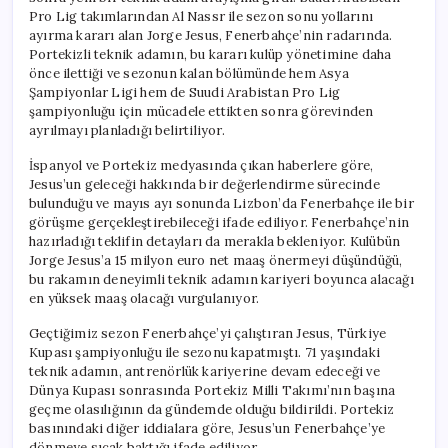
Pro Lig takımlarından Al Nassr ile sezon sonu yollarını
ayırma kararı alan Jorge Jesus, Fenerbahçe’nin radarında.
Portekizli teknik adamın, bu kararı kulüp yönetimine daha
önce ilettiği ve sezonun kalan bölümünde hem Asya
Şampiyonlar Ligi hem de Suudi Arabistan Pro Lig
şampiyonluğu için mücadele ettikten sonra görevinden
ayrılmayı planladığı belirtiliyor.
İspanyol ve Portekiz medyasında çıkan haberlere göre,
Jesus’un geleceği hakkında bir değerlendirme sürecinde
bulunduğu ve mayıs ayı sonunda Lizbon’da Fenerbahçe ile bir
görüşme gerçekleştirebileceği ifade ediliyor. Fenerbahçe’nin
hazırladığı teklifin detayları da merakla bekleniyor. Kulübün
Jorge Jesus’a 15 milyon euro net maaş önermeyi düşündüğü,
bu rakamın deneyimli teknik adamın kariyeri boyunca alacağı
en yüksek maaş olacağı vurgulanıyor.
Geçtiğimiz sezon Fenerbahçe’yi çalıştıran Jesus, Türkiye
Kupası şampiyonluğu ile sezonu kapatmıştı. 71 yaşındaki
teknik adamın, antrenörlük kariyerine devam edeceği ve
Dünya Kupası sonrasında Portekiz Milli Takımı’nın başına
geçme olasılığının da gündemde olduğu bildirildi. Portekiz
basınındaki diğer iddialara göre, Jesus’un Fenerbahçe’ye
dönmeye sıcak baktığı ifade ediliyor.