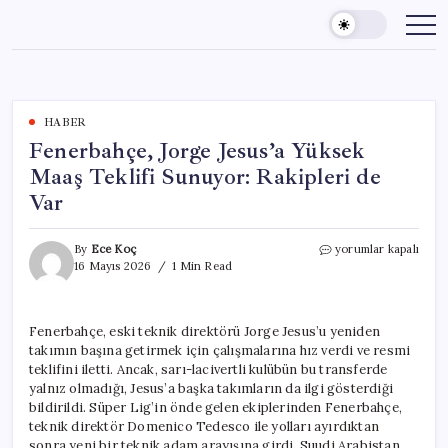
Skip
to
content
HABER
Fenerbahçe, Jorge Jesus’a Yüksek
Maaş Teklifi Sunuyor: Rakipleri de
Var
Fenerbahçe,
By
Ece Koç
yorumlar kapalı
Jorge
16 Mayıs 2026
1 Min Read
Jesus’a
Yüksek
Maaş
Fenerbahçe, eski teknik direktörü Jorge Jesus’u yeniden
Teklifi
takımın başına getirmek için çalışmalarına hız verdi ve resmi
Sunuyor:
Rakipleri
teklifini iletti. Ancak, sarı-lacivertli kulübün bu transferde
de
yalnız olmadığı, Jesus’a başka takımların da ilgi gösterdiği
Var
bildirildi. Süper Lig’in önde gelen ekiplerinden Fenerbahçe,
için
teknik direktör Domenico Tedesco ile yolları ayırdıktan
sonra yeni bir teknik adam arayışına girdi. Suudi Arabistan