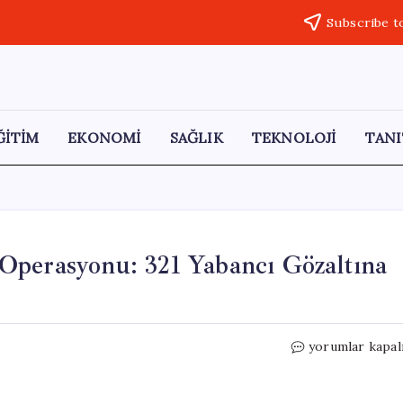
Subscribe t
ĞİTİM
EKONOMİ
SAĞLIK
TEKNOLOJİ
TANI
Operasyonu: 321 Yabancı Gözaltına
Endonezya’da
yorumlar kapal
Yasa
Dışı
Kumar