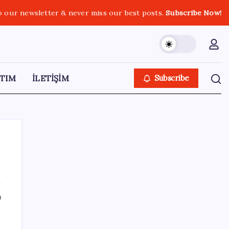
o our newsletter & never miss our best posts.
Subscribe Now!
TIM
İLETİŞİM
Subscribe
SON YAZILAR
ı
6 dev banka gümüş için yıl sonu
beklentilerini açıkladı