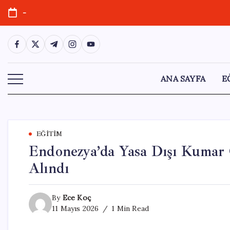
Skip
-
to
content
https://www.facebook.com/
https://twitter.com/
https://t.me/
https://www.instagram.com/
https://youtube.com/
ANA SAYFA
E
EĞITIM
Endonezya’da Yasa Dışı Kumar 
Alındı
By
Ece Koç
11 Mayıs 2026
1 Min Read