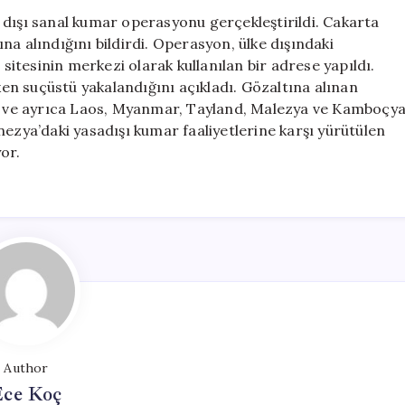
Operasyonu:
 dışı sanal kumar operasyonu gerçekleştirildi. Cakarta
321
a alındığını bildirdi. Operasyon, ülke dışındaki
Yabancı
 sitesinin merkezi olarak kullanılan bir adrese yapıldı.
Gözaltına
rken suçüstü yakalandığını açıkladı. Gözaltına alınan
Alındı
nli ve ayrıca Laos, Myanmar, Tayland, Malezya ve Kamboçy
için
nezya’daki yasadışı kumar faaliyetlerine karşı yürütülen
or.
Author
Ece Koç