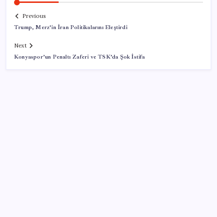
Previous
Trump, Merz’in İran Politikalarını Eleştirdi
Next
Konyaspor’un Penaltı Zaferi ve TSK’da Şok İstifa
SON YAZILAR
Pezeşkiyan: Teslim olmaya zorlanırsak savaşırız,
boyun eğmeyiz
Bellek Pazarında Yeni Dönem: HP ve Asus Çinli