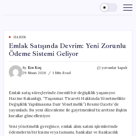
Skip
to
content
HABER
Emlak Satışında Devrim: Yeni Zorunlu
Ödeme Sistemi Geliyor
Emlak
By
Ece Koç
yorumlar kapalı
Satışında
29 Nisan 2026
1 Min Read
Devrim:
Yeni
Zorunlu
Emlak satış süreçlerinde önemli bir değişiklik yaşanıyor.
Ödeme
Hazine Bakanlığı, “Taşınmaz Ticareti Hakkında Yönetmelikte
Sistemi
Geliyor
Değişiklik Yapılmasına Dair Yönetmelik”i Resmi Gazete’de
için
yayımladı. Bu yeni düzenleme ile gayrimenkul ticaretine ilişkin
kurallar güncelleniyor.
Yeni yönetmelik gereğince, emlak alım satım işlemlerinde
ödemelerin bir kısmı veya tamamı, bankalar ve Bankacılık