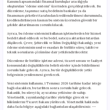
Kanunu kapsamındaki finansal kuruluşlar aracılığıyla
oluşturulan “ödeme sistemi” üzerinden gerçekleştirilecek. Bu
düzenleme, taşınmaz satış bedelinin bankalar ya da
finansman şirketleri tarafından kredilendirilmesi durumunda,
kredilendirilmeyen kısmın bu sistem üzerinden güvenli bir
şekilde aktarılmasını zorunlu kılacak.
Ayrıca, bu ödeme sistemini kullanan işletmelerden bir hizmet
bedeli tahsil edilecek ve bu bedel, satıcıya aktarılan tutardan
düşülecek. Çevre, Şehircilik ve İklim Değişikliği Bakanlığı, yeni
ödeme sisteminin usul ve esasları ile birlikte süreç takibi ve
teknik sorunların çözümüne dair yetkilendirilecektir.
Düzenleme ile birlikte işletme adresi, ticaret unvanı ve faaliyet
konusundaki değişikliklerin belirli süreler içinde bildirilmesi
zorunlu hale gelecek. Ayrıca, bu tür değişikliklerde yetki
belgesinin yenilenmesi gerekecek.
Yeni sistemin kullanımı, 1 Temmuz 2026 tarihine kadar isteğe
bağlı olacakken, bu tarihten sonra zorunlu hale gelecek.
Bakanlık, bu süreyi üç ay uzatma yetkisine de sahip.
Yönetmelik, yayımlandığı tarihte yürürlüğe girecek ve
hükümlerini Ticaret Bakanı yürütecek. Yönetmelik hakkında
daha fazla bilgiye aşağıdaki bağlantıdan ulaşabilirsiniz: ––