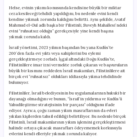
Helse, evinin yıkımı konusunda kendisine büyük bir miktar
ceza kesileceği tehdidi yapıldığını, bu nedenle evini kendi
kendine yıkmak zorunda kaldığını belirtti. Aynı şekilde, Avatıf
Mahmud el-Gul adlı başka bir Filistinli, Suveyh Mahallesi’ndeki
evini “ruhsatsız olduğu” gerekçesiyle yine kendi başına
yıkmak zorunda kaldı.
İsrail yönetimi, 2023 yılının başından bu yana Kudüs’te
200’den fazla evi yıktı veya sahiplerini bu eylemi
gerçekleştirmeye zorladı. İşgal altındaki Doğu Kudüs’te,
Filistinlilere imar izni vermekte zorluk çıkaran ve başvuruların
büyük bir kısmını reddeden İsrail makamları, Filistinlilere ait
birçok evi “ruhsatsız” oldukları iddiasıyla yıkma tehdidinde
bulunuyor.
Filistinliler, İsrail belediyesinin bu uygulamalarının hukuki bir
dayanağı olmadığını ve bunun, “İsrail’in yıldırma ve Kudüs’ü
Yahudileştirme stratejisinin bir parçası” olduğunu ifade
ediyor. Ayrıca, çoğu zaman yıkım masraflarının da evleri
yıkılan kişilerden tahsil edildiği belirtiliyor. Bu nedenle birçok
Filistinli, İsrail makamlarının yıkım işlemini gerçekleştirmesi
halinde ortaya çıkacak masrafları ödeyememek korkusuyla
evlerini kendi elleriyle yıkmak zorunda kalıyor.