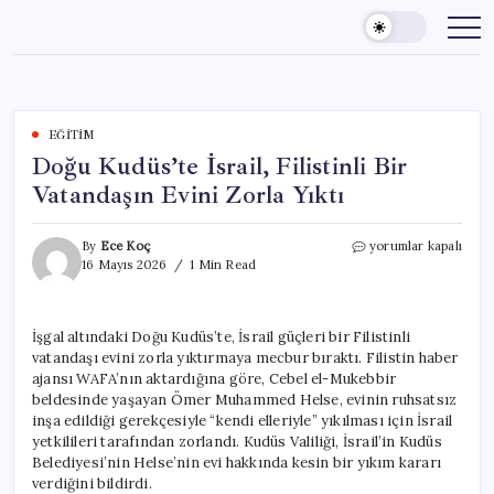
Skip
to
content
EĞITIM
Doğu Kudüs’te İsrail, Filistinli Bir
Vatandaşın Evini Zorla Yıktı
Doğu
By
Ece Koç
yorumlar kapalı
Kudüs’te
16 Mayıs 2026
1 Min Read
İsrail,
Filistinli
Bir
İşgal altındaki Doğu Kudüs’te, İsrail güçleri bir Filistinli
Vatandaşın
vatandaşı evini zorla yıktırmaya mecbur bıraktı. Filistin haber
Evini
Zorla
ajansı WAFA’nın aktardığına göre, Cebel el-Mukebbir
Yıktı
beldesinde yaşayan Ömer Muhammed Helse, evinin ruhsatsız
için
inşa edildiği gerekçesiyle “kendi elleriyle” yıkılması için İsrail
yetkilileri tarafından zorlandı. Kudüs Valiliği, İsrail’in Kudüs
Belediyesi’nin Helse’nin evi hakkında kesin bir yıkım kararı
verdiğini bildirdi.