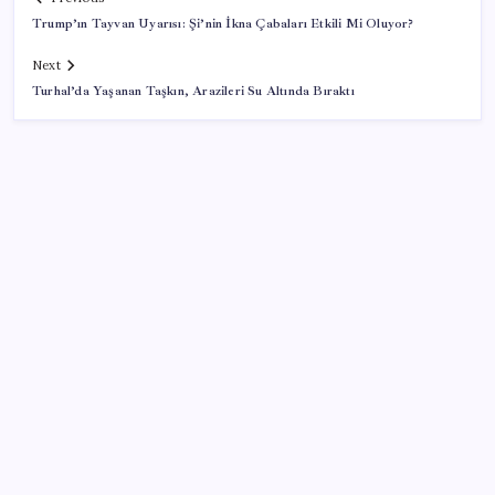
Trump’ın Tayvan Uyarısı: Şi’nin İkna Çabaları Etkili Mi Oluyor?
Next
Turhal’da Yaşanan Taşkın, Arazileri Su Altında Bıraktı
SON YAZILAR
6 dev banka gümüş için yıl sonu beklentilerini
açıkladı
Yandex AI Haritalara Geldi: Yapay Zeka Destekli Yeni
Dönem