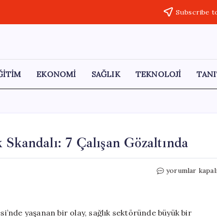
Subscribe t
ĞİTİM
EKONOMİ
SAĞLIK
TEKNOLOJİ
TANI
 Skandalı: 7 Çalışan Gözaltında
Çorum’daki
yorumlar kapal
Hastanede
Hırsızlık
Skandalı:
7
’nde yaşanan bir olay, sağlık sektöründe büyük bir