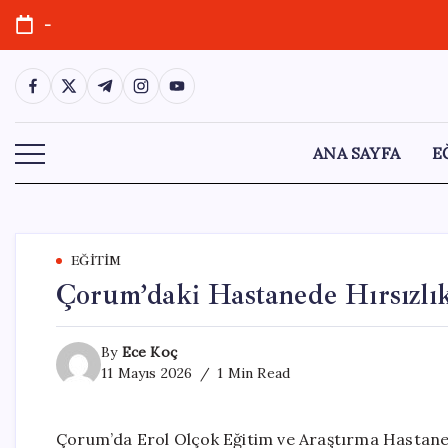
Skip
-
to
content
https://www.facebook.com/
https://twitter.com/
https://t.me/
https://www.instagram.com/
https://youtube.com/
ANA SAYFA
E
EĞITIM
Çorum’daki Hastanede Hırsızlık
By
Ece Koç
11 Mayıs 2026
1 Min Read
Çorum’da Erol Olçok Eğitim ve Araştırma Hastanesi