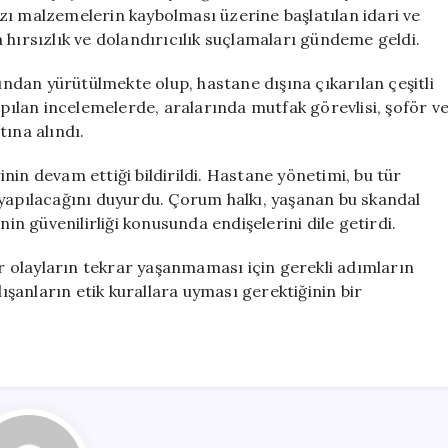
Çalışan
zı malzemelerin kaybolması üzerine başlatılan idari ve
Gözaltında
 hırsızlık ve dolandırıcılık suçlamaları gündeme geldi.
için
dan yürütülmekte olup, hastane dışına çıkarılan çeşitli
apılan incelemelerde, aralarında mutfak görevlisi, şoför v
ına alındı.
rinin devam ettiği bildirildi. Hastane yönetimi, bu tür
 yapılacağını duyurdu. Çorum halkı, yaşanan bu skandal
nin güvenilirliği konusunda endişelerini dile getirdi.
 olayların tekrar yaşanmaması için gerekli adımların
lışanların etik kurallara uyması gerektiğinin bir