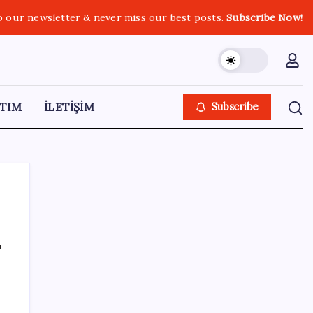
o our newsletter & never miss our best posts.
Subscribe Now!
TIM
İLETİŞİM
Subscribe
ı
SON YAZILAR
2026 AÖL 3. Dönem sınav sonuçları ne
zaman açıklanacak? Açık Öğretim Lisesi