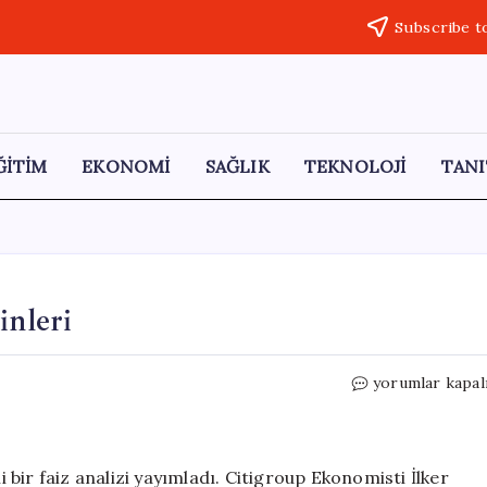
Subscribe t
ĞİTİM
EKONOMİ
SAĞLIK
TEKNOLOJİ
TANI
inleri
Citi’nin
yorumlar kapal
Türkiye
İçin
Faiz
Tahminleri
bir faiz analizi yayımladı. Citigroup Ekonomisti İlker