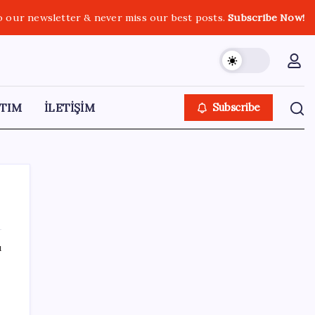
o our newsletter & never miss our best posts.
Subscribe Now!
TIM
İLETİŞİM
Subscribe
ı
SON YAZILAR
Çerçeve yasa TBMM’de… Görüşmeler
bugün başlıyor: Saat belli oldu