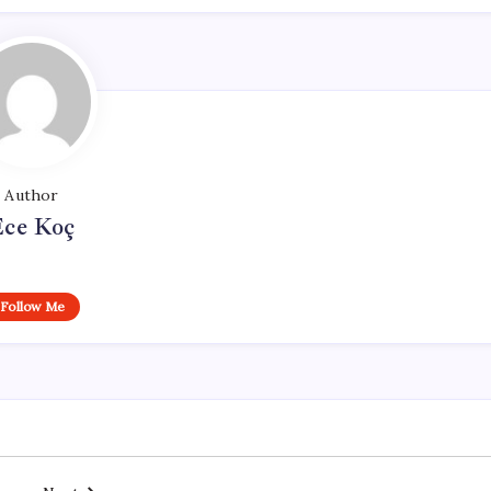
Author
Ece Koç
Follow Me