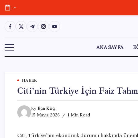
Skip
-
to
content
https://www.facebook.com/
https://twitter.com/
https://t.me/
https://www.instagram.com/
https://youtube.com/
ANA SAYFA
E
HABER
Citi’nin Türkiye İçin Faiz Tahm
By
Ece Koç
15 Mayıs 2026
1 Min Read
Citi, Türkiye’nin ekonomik durumu hakkında önemli 