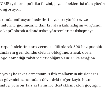
için
) yıl sonu politika faizini, piyasa beklentisi olan yüzde
ı öngörüyor.
runda enflasyon hedeflerini yukarı yönlü revize
dirimlerine gidilmesine dair bir alan kalmadığını vurguladı.
ka kapı” olarak adlandırılan yöntemlerle sıkılaşmaya
repo ihalelerine ara vermesi, fiili olarak 300 baz puanlık
 adımların geri döndürülebilir olduğunu, ancak döviz
ngelenmediği takdirde etkinliğinin sınırlı kalacağına
 yavaş hareket etmesinin, Türk mallarının uluslararası
asa güvenini sarsmadan dövizdeki değer kaybı hızını
mleyi yeni bir faiz artırımı ile desteklemekten geçtiğini