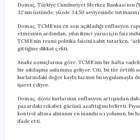
Domaç, Türkiye Cumhuriyet Merkez Bankası’nın (TCMB
32’nin üstünde, yüzde 34,50 seviyesinde tutmasın
Domaç, TCMB’nin en son açıkladığı enflasyon rapo
etmesinin ardından, yılın ikinci yarısı için faiz in
TCMB’nin resmi politika faizini sabit tutarken, “ar
gittiğine dikkat çekti.
Analiz sonuçlarına göre, TCMB’nin bir hafta vadeli 
bir sıkılaşma anlamına geliyor. Citi, bu tür örtülü
kurlarındaki değer kaybı hızının bu uygulamayla de
işaret ediyor.
Domaç, döviz kurlarının enflasyon artışından daha
pazardaki rekabet gücünü azalttığını belirtti. Piy
kontrol altına almanın en inandırıcı yolunun, bu ha
ifade etti.