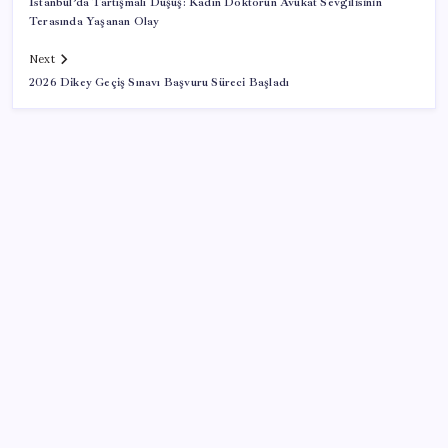
İstanbul’da Tartışmalı Düşüş: Kadın Doktorun Avukat Sevgilisinin
Terasında Yaşanan Olay
Next
2026 Dikey Geçiş Sınavı Başvuru Süreci Başladı
SON YAZILAR
İran pazarlıkta el yükseltti… ABD çekilirse Hürmüz’ü
açarız
İngiltere’de alaturka tuvalet tartışması
Pezeşkiyan: Teslim olmaya zorlanırsak savaşırız,