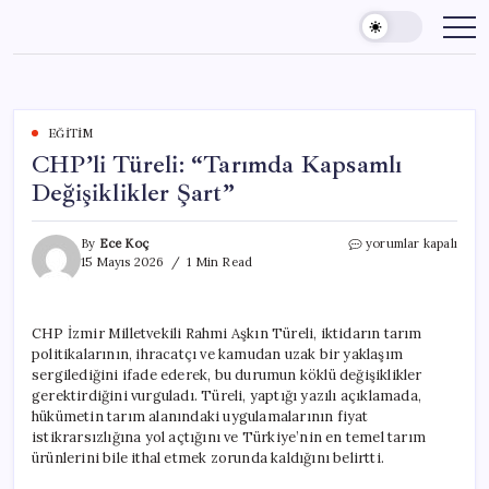
Skip
to
content
EĞITIM
CHP’li Türeli: “Tarımda Kapsamlı
Değişiklikler Şart”
CHP’li
By
Ece Koç
yorumlar kapalı
Türeli:
15 Mayıs 2026
1 Min Read
“Tarımda
Kapsamlı
Değişiklikler
CHP İzmir Milletvekili Rahmi Aşkın Türeli, iktidarın tarım
Şart”
politikalarının, ihracatçı ve kamudan uzak bir yaklaşım
için
sergilediğini ifade ederek, bu durumun köklü değişiklikler
gerektirdiğini vurguladı. Türeli, yaptığı yazılı açıklamada,
hükümetin tarım alanındaki uygulamalarının fiyat
istikrarsızlığına yol açtığını ve Türkiye’nin en temel tarım
ürünlerini bile ithal etmek zorunda kaldığını belirtti.