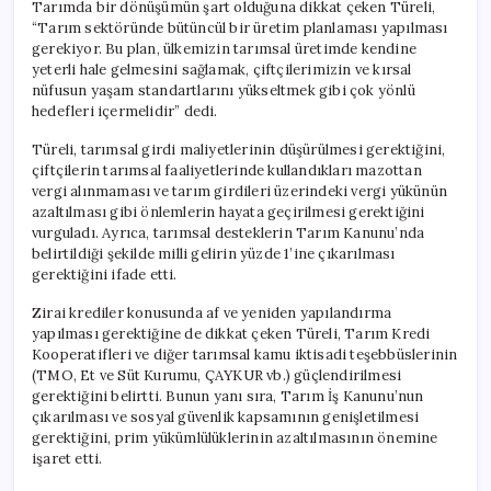
Tarımda bir dönüşümün şart olduğuna dikkat çeken Türeli,
“Tarım sektöründe bütüncül bir üretim planlaması yapılması
gerekiyor. Bu plan, ülkemizin tarımsal üretimde kendine
yeterli hale gelmesini sağlamak, çiftçilerimizin ve kırsal
nüfusun yaşam standartlarını yükseltmek gibi çok yönlü
hedefleri içermelidir” dedi.
Türeli, tarımsal girdi maliyetlerinin düşürülmesi gerektiğini,
çiftçilerin tarımsal faaliyetlerinde kullandıkları mazottan
vergi alınmaması ve tarım girdileri üzerindeki vergi yükünün
azaltılması gibi önlemlerin hayata geçirilmesi gerektiğini
vurguladı. Ayrıca, tarımsal desteklerin Tarım Kanunu’nda
belirtildiği şekilde milli gelirin yüzde 1’ine çıkarılması
gerektiğini ifade etti.
Zirai krediler konusunda af ve yeniden yapılandırma
yapılması gerektiğine de dikkat çeken Türeli, Tarım Kredi
Kooperatifleri ve diğer tarımsal kamu iktisadi teşebbüslerinin
(TMO, Et ve Süt Kurumu, ÇAYKUR vb.) güçlendirilmesi
gerektiğini belirtti. Bunun yanı sıra, Tarım İş Kanunu’nun
çıkarılması ve sosyal güvenlik kapsamının genişletilmesi
gerektiğini, prim yükümlülüklerinin azaltılmasının önemine
işaret etti.