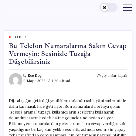
Skip
to
content
HABER
Bu Telefon Numaralarına Sakın Cevap
Vermeyin: Sesinizle Tuzağa
Düşebilirsiniz
Bu
By
Ece Koç
yorumlar kapalı
Telefon
12 Mayıs 2026
1 Min Read
Numaralarına
Sakın
Cevap
Dijital çağın getirdiği yenilikler, dolandırıcılık yöntemlerini de
Vermeyin:
daha karmaşık hale getiriyor. Son zamanlarda ortaya çıkan
Sesinizle
Tuzağa
“sessiz arama” tuzağı, kullanıcıların seslerini kullanarak
Düşebilirsiniz
dolandırıcıların hedefi haline gelmelerine neden oluyor.
için
Bilinmeyen numaralardan gelen aramalara cevap verdiğinizde
yaşadığınız birkaç saniyelik sessizlik, aslında sesinizin yapay
zeka tarafından kopyalanması için bir tuzağın parçası olabilir.