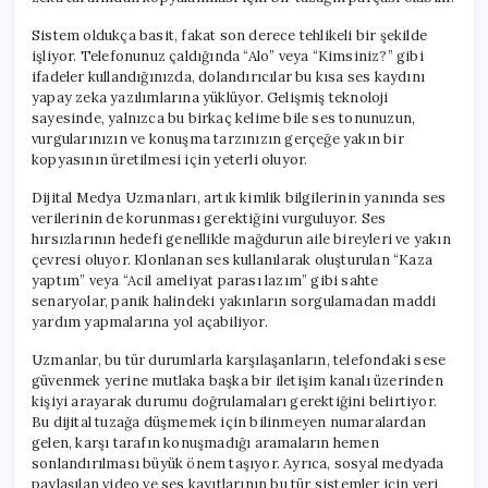
Sistem oldukça basit, fakat son derece tehlikeli bir şekilde
işliyor. Telefonunuz çaldığında “Alo” veya “Kimsiniz?” gibi
ifadeler kullandığınızda, dolandırıcılar bu kısa ses kaydını
yapay zeka yazılımlarına yüklüyor. Gelişmiş teknoloji
sayesinde, yalnızca bu birkaç kelime bile ses tonunuzun,
vurgularınızın ve konuşma tarzınızın gerçeğe yakın bir
kopyasının üretilmesi için yeterli oluyor.
Dijital Medya Uzmanları, artık kimlik bilgilerinin yanında ses
verilerinin de korunması gerektiğini vurguluyor. Ses
hırsızlarının hedefi genellikle mağdurun aile bireyleri ve yakın
çevresi oluyor. Klonlanan ses kullanılarak oluşturulan “Kaza
yaptım” veya “Acil ameliyat parası lazım” gibi sahte
senaryolar, panik halindeki yakınların sorgulamadan maddi
yardım yapmalarına yol açabiliyor.
Uzmanlar, bu tür durumlarla karşılaşanların, telefondaki sese
güvenmek yerine mutlaka başka bir iletişim kanalı üzerinden
kişiyi arayarak durumu doğrulamaları gerektiğini belirtiyor.
Bu dijital tuzağa düşmemek için bilinmeyen numaralardan
gelen, karşı tarafın konuşmadığı aramaların hemen
sonlandırılması büyük önem taşıyor. Ayrıca, sosyal medyada
paylaşılan video ve ses kayıtlarının bu tür sistemler için veri