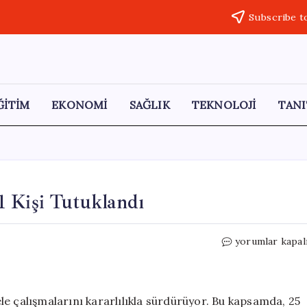
Subscribe t
ĞİTİM
EKONOMİ
SAĞLIK
TEKNOLOJİ
TANI
1 Kişi Tutuklandı
Bolu’da
yorumlar kapal
Jandarma
Operasyonu:
1
Kişi
e çalışmalarını kararlılıkla sürdürüyor. Bu kapsamda, 25