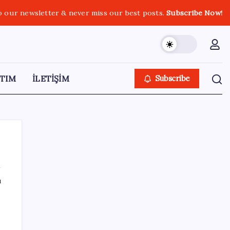
o our newsletter & never miss our best posts.
Subscribe Now!
TIM
İLETİŞİM
Subscribe
ı
SON YAZILAR
Yandex AI Haritalara Geldi: Yapay Zeka
Destekli Yeni Dönem