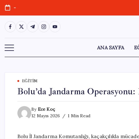
Skip
-
to
content
https://www.facebook.com/
https://twitter.com/
https://t.me/
https://www.instagram.com/
https://youtube.com/
ANA SAYFA
E
EĞITIM
Bolu’da Jandarma Operasyonu: 
By
Ece Koç
12 Mayıs 2026
1 Min Read
Bolu İl Jandarma Komutanlığı, kaçakçılıkla mücadel