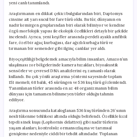
yeni canlı tanımlandı.
Araştırmanın en dikkat çekici bulgularından biri, Daptomys
cinsine ait yarı sucul bir fare türü oldu. Bu tür, dünyanın en
nadir kemirgen gruplarından biri olarak biliniyor ve kendine
özgü morfolojik yapısı ile ekolojik özellikleri detaylı bir şekilde
incelendi. Ayrıca, yeni keşifler arasında perdeli ayaklı amfibik
fare, özel bir ağaç kurbağası, dar ağızlı kurbağa türü ve
tırmanan bir semender gibi ilginç canlılar yer aldı.
Biyoçeşitliliği belgelemek amacıyla bilim insanları, Amazon’un
ulaşılması zor bölgelerinde kamera tuzakları, biyoakustik
sensörler ve çevresel DNA analizlerini eş zamanlı olarak
kullandı. Bu çok yönlü araştırma yöntemi sayesinde toplam
151 memeli, 68 balık, 45 sürüngen ve 536 kuş türü gözlemlendi.
Tanımlanan türler arasında en az 48 organizmanın bilim
dünyası için tamamen bilinmeyen türler olduğu tahmin
ediliyor.
Araştırma sonucunda kataloglanan 536 kuş türünden 26’sının
nesli tükenme tehlikesi altında olduğu belirlendi. Özellikle kızıl
tepeli sinek kuşu (Lophornis delattrei) gibi nadir türlerin
yaşam alanları, kontrolsüz ormansızlaşma ve tarımsal
genişleme nedeniyle ciddi bir tehdit altındadır. Toplanan