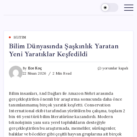
Skip
to
content
EĞITIM
Bilim Dünyasında Şaşkınlık Yaratan
Yeni Yaratıklar Keşfedildi
Bilim
By
Ece Koç
yorumlar kapalı
Dünyasında
22 Nisan 2026
2 Min Read
Şaşkınlık
Yaratan
Yeni
Bilim insanları, And Dağları ile Amazon Nehri arasında
Yaratıklar
gerçekleştirilen önemli bir araştırma sonucunda daha önce
Keşfedildi
için
tanımlanmamış birçok yaratık keşfetti. Conservation
International ekibi tarafından yürütülen bu çalışma, toplam 2
bin 46 yeni türü bilim literatürüne kazandırdı. Modern
teknolojinin yanı sıra yerel toplulukların desteğiyle
gerçekleştirilen bu araştırmada, memeliler, sürüngenler,
balıklar ve böcekler gibi çeşitli hayvan gruplarına ait birçok