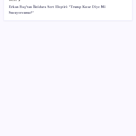
Erkan Baş’tan İktidara Sert Eleştiri: ‘Trump Kızar Diye Mi
Susuyorsunuz?’
SON YAZILAR
Yandex AI Haritalara Geldi: Yapay Zeka Destekli Yeni
Dönem
Apple’da CEO Değişimi Öncesi Sürpriz Geri Dönüş
2026 DGS sonuçları ne zaman açıklandı mı? DGS
tercihleri ne zaman?
Dolar endeksi 2 ayın ardından değer kaybediyor