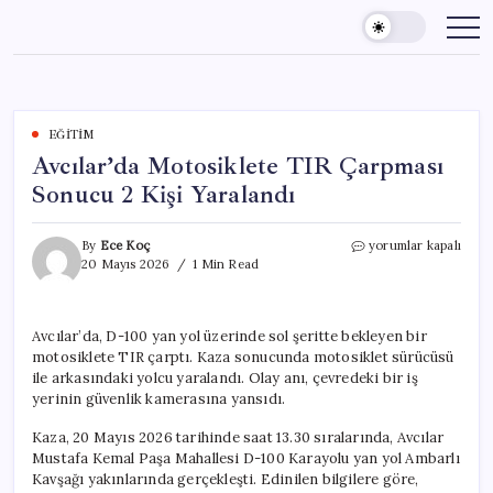
Skip
to
content
EĞITIM
Avcılar’da Motosiklete TIR Çarpması
Sonucu 2 Kişi Yaralandı
Avcılar’da
By
Ece Koç
yorumlar kapalı
Motosiklete
20 Mayıs 2026
1 Min Read
TIR
Çarpması
Sonucu
Avcılar’da, D-100 yan yol üzerinde sol şeritte bekleyen bir
2
motosiklete TIR çarptı. Kaza sonucunda motosiklet sürücüsü
Kişi
Yaralandı
ile arkasındaki yolcu yaralandı. Olay anı, çevredeki bir iş
için
yerinin güvenlik kamerasına yansıdı.
Kaza, 20 Mayıs 2026 tarihinde saat 13.30 sıralarında, Avcılar
Mustafa Kemal Paşa Mahallesi D-100 Karayolu yan yol Ambarlı
Kavşağı yakınlarında gerçekleşti. Edinilen bilgilere göre,