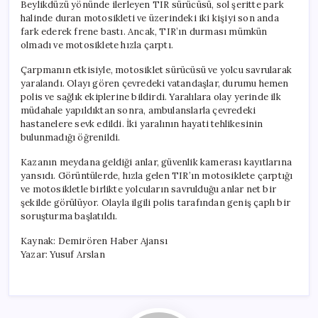
Beylikdüzü yönünde ilerleyen TIR sürücüsü, sol şeritte park
halinde duran motosikleti ve üzerindeki iki kişiyi son anda
fark ederek frene bastı. Ancak, TIR’ın durması mümkün
olmadı ve motosiklete hızla çarptı.
Çarpmanın etkisiyle, motosiklet sürücüsü ve yolcu savrularak
yaralandı. Olayı gören çevredeki vatandaşlar, durumu hemen
polis ve sağlık ekiplerine bildirdi. Yaralılara olay yerinde ilk
müdahale yapıldıktan sonra, ambulanslarla çevredeki
hastanelere sevk edildi. İki yaralının hayati tehlikesinin
bulunmadığı öğrenildi.
Kazanın meydana geldiği anlar, güvenlik kamerası kayıtlarına
yansıdı. Görüntülerde, hızla gelen TIR’ın motosiklete çarptığı
ve motosikletle birlikte yolcuların savrulduğu anlar net bir
şekilde görülüyor. Olayla ilgili polis tarafından geniş çaplı bir
soruşturma başlatıldı.
Kaynak: Demirören Haber Ajansı
Yazar: Yusuf Arslan