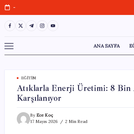
Skip
-
to
content
https://www.facebook.com/
https://twitter.com/
https://t.me/
https://www.instagram.com/
https://youtube.com/
ANA SAYFA
E
EĞITIM
Atıklarla Enerji Üretimi: 8 Bin 
Karşılanıyor
By
Ece Koç
17 Mayıs 2026
2 Min Read