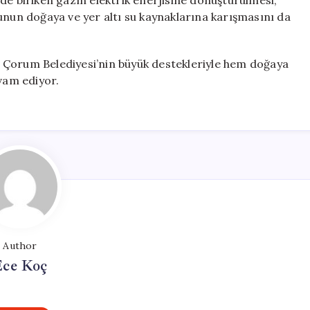
de biriken gazın elektrik enerjisine dönüştürülmesi,
unun doğaya ve yer altı su kaynaklarına karışmasını da
te, Çorum Belediyesi’nin büyük destekleriyle hem doğaya
vam ediyor.
Author
Ece Koç