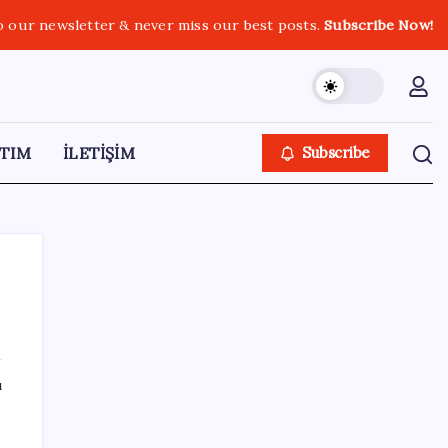
o our newsletter & never miss our best posts.
Subscribe Now!
TIM
İLETİŞİM
Subscribe
SON YAZILAR
ı
UBS Baş Yatırım Sorumlusu’ndan altın
tahmini: Fiyatlardaki düşüşler alım fırsatı