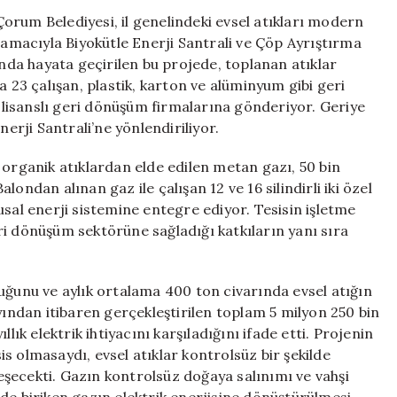
Bin
orum Belediyesi, il genelindeki evsel atıkları modern
Ailenin
macıyla Biyokütle Enerji Santrali ve Çöp Ayrıştırma
Elektrik
ında hayata geçirilen bu projede, toplanan atıklar
İhtiyacı
a 23 çalışan, plastik, karton ve alüminyum gibi geri
Karşılanıyor
k lisanslı geri dönüşüm firmalarına gönderiyor. Geriye
için
nerji Santrali’ne yönlendiriliyor.
 organik atıklardan elde edilen metan gazı, 50 bin
ondan alınan gaz ile çalışan 12 ve 16 silindirli iki özel
usal enerji sistemine entegre ediyor. Tesisin işletme
ri dönüşüm sektörüne sağladığı katkıların yanı sıra
uğunu ve aylık ortalama 400 ton civarında evsel atığın
yından itibaren gerçekleştirilen toplam 5 milyon 250 bin
yıllık elektrik ihtiyacını karşıladığını ifade etti. Projenin
sis olmasaydı, evsel atıklar kontrolsüz bir şekilde
şecekti. Gazın kontrolsüz doğaya salınımı ve vahşi