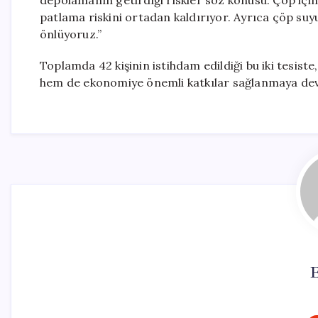
depolamanın getirdiği riskler söz konusu. Çöp için
patlama riskini ortadan kaldırıyor. Ayrıca çöp suy
önlüyoruz.”
Toplamda 42 kişinin istihdam edildiği bu iki tesis
hem de ekonomiye önemli katkılar sağlanmaya de