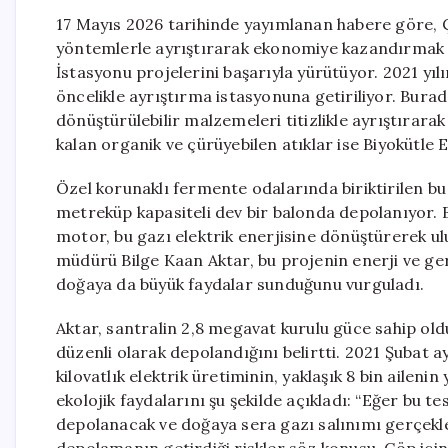
17 Mayıs 2026 tarihinde yayımlanan habere göre, Ç
yöntemlerle ayrıştırarak ekonomiye kazandırmak a
İstasyonu projelerini başarıyla yürütüyor. 2021 yıl
öncelikle ayrıştırma istasyonuna getiriliyor. Burad
dönüştürülebilir malzemeleri titizlikle ayrıştırara
kalan organik ve çürüyebilen atıklar ise Biyokütle E
Özel korunaklı fermente odalarında biriktirilen bu
metreküp kapasiteli dev bir balonda depolanıyor. Bal
motor, bu gazı elektrik enerjisine dönüştürerek ul
müdürü Bilge Kaan Aktar, bu projenin enerji ve ge
doğaya da büyük faydalar sunduğunu vurguladı.
Aktar, santralin 2,8 megavat kurulu güce sahip old
düzenli olarak depolandığını belirtti. 2021 Şubat a
kilovatlık elektrik üretiminin, yaklaşık 8 bin ailenin 
ekolojik faydalarını şu şekilde açıkladı: “Eğer bu te
depolanacak ve doğaya sera gazı salınımı gerçekle