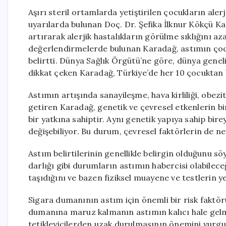
Aşırı steril ortamlarda yetiştirilen çocukların aler
uyarılarda bulunan Doç. Dr. Şefika İlknur Kökçü Kar
artırarak alerjik hastalıkların görülme sıklığını az
değerlendirmelerde bulunan Karadağ, astımın çocu
belirtti. Dünya Sağlık Örgütü’ne göre, dünya genel
dikkat çeken Karadağ, Türkiye’de her 10 çocuktan b
Astımın artışında sanayileşme, hava kirliliği, obezi
getiren Karadağ, genetik ve çevresel etkenlerin bir
bir yatkına sahiptir. Aynı genetik yapıya sahip bire
değişebiliyor. Bu durum, çevresel faktörlerin de n
Astım belirtilerinin genellikle belirgin olduğunu sö
darlığı gibi durumların astımın habercisi olabilece
taşıdığını ve bazen fiziksel muayene ve testlerin ye
Sigara dumanının astım için önemli bir risk faktör
dumanına maruz kalmanın astımın kalıcı hale gelme
tetikleyicilerden uzak durulmasının önemini vurgul