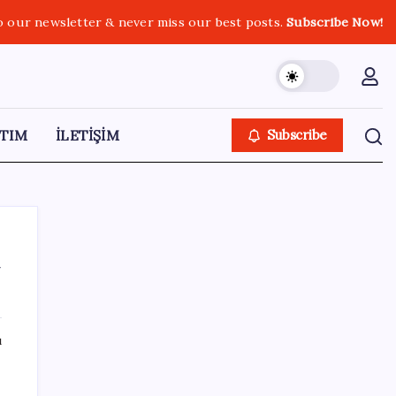
o our newsletter & never miss our best posts.
Subscribe Now!
TIM
İLETİŞİM
Subscribe
a
SON YAZILAR
ı
6 dev banka gümüş için yıl sonu
beklentilerini açıkladı