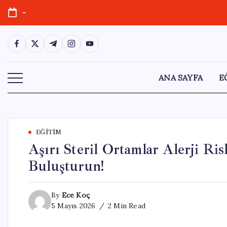
Skip
-
to
content
https://www.facebook.com/
https://twitter.com/
https://t.me/
https://www.instagram.com/
https://youtube.com/
ANA SAYFA
E
EĞITIM
Aşırı Steril Ortamlar Alerji Ris
Buluşturun!
By
Ece Koç
5 Mayıs 2026
2 Min Read