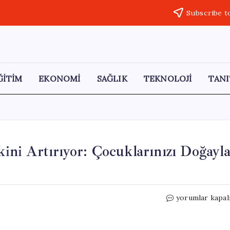
Subscribe t
ĞİTİM
EKONOMİ
SAĞLIK
TEKNOLOJİ
TANI
kini Artırıyor: Çocuklarınızı Doğayl
Aşırı
yorumlar kapal
Steril
Ortamlar
Alerji