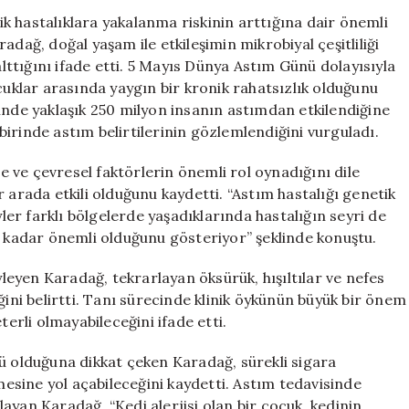
Riskini
jik hastalıklara yakalanma riskinin arttığına dair önemli
Artırıyor:
adağ, doğal yaşam ile etkileşimin mikrobiyal çeşitliliği
Çocuklarınızı
alttığını ifade etti. 5 Mayıs Dünya Astım Günü dolayısıyla
Doğayla
klar arasında yaygın bir kronik rahatsızlık olduğunu
Buluşturun!
inde yaklaşık 250 milyon insanın astımdan etkilendiğine
için
irinde astım belirtilerinin gözlemlendiğini vurguladı.
te ve çevresel faktörlerin önemli rol oynadığını dile
 arada etkili olduğunu kaydetti. “Astım hastalığı genetik
yler farklı bölgelerde yaşadıklarında hastalığın seyri de
e kadar önemli olduğunu gösteriyor” şeklinde konuştu.
yleyen Karadağ, tekrarlayan öksürük, hışıltılar ve nefes
ğini belirtti. Tanı sürecinde klinik öykünün büyük bir önem
terli olmayabileceğini ifade etti.
ü olduğuna dikkat çeken Karadağ, sürekli sigara
sine yol açabileceğini kaydetti. Astım tedavisinde
ayan Karadağ, “Kedi alerjisi olan bir çocuk, kedinin