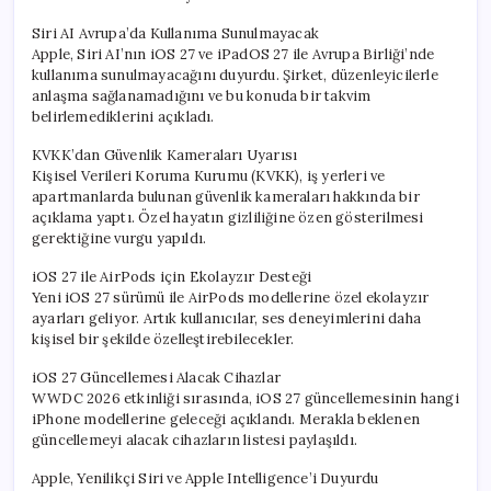
Siri AI Avrupa’da Kullanıma Sunulmayacak
Apple, Siri AI’nın iOS 27 ve iPadOS 27 ile Avrupa Birliği’nde
kullanıma sunulmayacağını duyurdu. Şirket, düzenleyicilerle
anlaşma sağlanamadığını ve bu konuda bir takvim
belirlemediklerini açıkladı.
KVKK’dan Güvenlik Kameraları Uyarısı
Kişisel Verileri Koruma Kurumu (KVKK), iş yerleri ve
apartmanlarda bulunan güvenlik kameraları hakkında bir
açıklama yaptı. Özel hayatın gizliliğine özen gösterilmesi
gerektiğine vurgu yapıldı.
iOS 27 ile AirPods için Ekolayzır Desteği
Yeni iOS 27 sürümü ile AirPods modellerine özel ekolayzır
ayarları geliyor. Artık kullanıcılar, ses deneyimlerini daha
kişisel bir şekilde özelleştirebilecekler.
iOS 27 Güncellemesi Alacak Cihazlar
WWDC 2026 etkinliği sırasında, iOS 27 güncellemesinin hangi
iPhone modellerine geleceği açıklandı. Merakla beklenen
güncellemeyi alacak cihazların listesi paylaşıldı.
Apple, Yenilikçi Siri ve Apple Intelligence’i Duyurdu