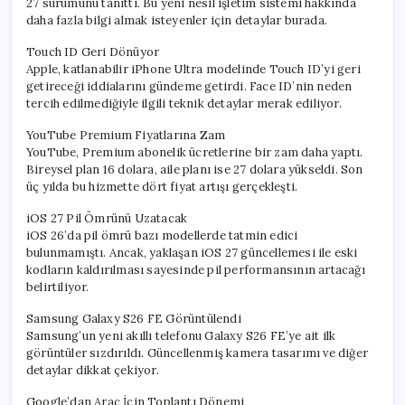
27 sürümünü tanıttı. Bu yeni nesil işletim sistemi hakkında
daha fazla bilgi almak isteyenler için detaylar burada.
Touch ID Geri Dönüyor
Apple, katlanabilir iPhone Ultra modelinde Touch ID’yi geri
getireceği iddialarını gündeme getirdi. Face ID’nin neden
tercih edilmediğiyle ilgili teknik detaylar merak ediliyor.
YouTube Premium Fiyatlarına Zam
YouTube, Premium abonelik ücretlerine bir zam daha yaptı.
Bireysel plan 16 dolara, aile planı ise 27 dolara yükseldi. Son
üç yılda bu hizmette dört fiyat artışı gerçekleşti.
iOS 27 Pil Ömrünü Uzatacak
iOS 26’da pil ömrü bazı modellerde tatmin edici
bulunmamıştı. Ancak, yaklaşan iOS 27 güncellemesi ile eski
kodların kaldırılması sayesinde pil performansının artacağı
belirtiliyor.
Samsung Galaxy S26 FE Görüntülendi
Samsung’un yeni akıllı telefonu Galaxy S26 FE’ye ait ilk
görüntüler sızdırıldı. Güncellenmiş kamera tasarımı ve diğer
detaylar dikkat çekiyor.
Google’dan Araç İçin Toplantı Dönemi