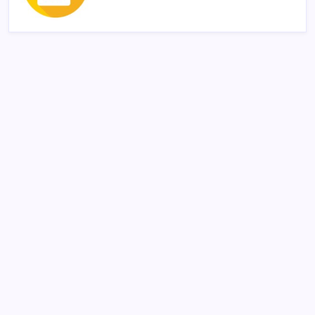
SON YAZILAR
Pezeşkiyan: Teslim olmaya zorlanırsak savaşırız,
boyun eğmeyiz
Bellek Pazarında Yeni Dönem: HP ve Asus Çinli
Tedarikçilere Geçiyor
Ekran Kartı Fiyatlarına Zam Yolda: Yüzde 40’a Varan
Fiyat Artışı
ABD’de tüketici kredileri beklentileri aştı