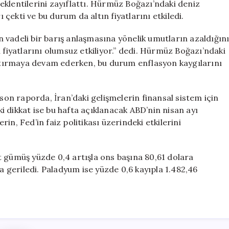
klentilerini zayıflattı. Hürmüz Boğazı’ndaki deniz
ı çekti ve bu durum da altın fiyatlarını etkiledi.
 vadeli bir barış anlaşmasına yönelik umutların azaldığın
 fiyatlarını olumsuz etkiliyor.” dedi. Hürmüz Boğazı’ndaki
 artırmaya devam ederken, bu durum enflasyon kaygılarını
n raporda, İran’daki gelişmelerin finansal sistem için
aki dikkat ise bu hafta açıklanacak ABD’nin nisan ayı
n, Fed’in faiz politikası üzerindeki etkilerini
t gümüş yüzde 0,4 artışla ons başına 80,61 dolara
ra geriledi. Paladyum ise yüzde 0,6 kayıpla 1.482,46