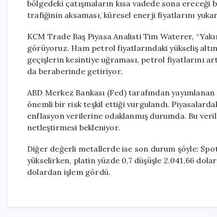
bölgedeki çatışmaların kısa vadede sona ereceği be
trafiğinin aksaması, küresel enerji fiyatlarını yukar
KCM Trade Baş Piyasa Analisti Tim Waterer, “Yakın
görüyoruz. Ham petrol fiyatlarındaki yükseliş altın
geçişlerin kesintiye uğraması, petrol fiyatlarını
da beraberinde getiriyor.
ABD Merkez Bankası (Fed) tarafından yayımlanan so
önemli bir risk teşkil ettiği vurgulandı. Piyasalard
enflasyon verilerine odaklanmış durumda. Bu verileri
netleştirmesi bekleniyor.
Diğer değerli metallerde ise son durum şöyle: Spo
yükselirken, platin yüzde 0,7 düşüşle 2.041,66 dola
dolardan işlem gördü.