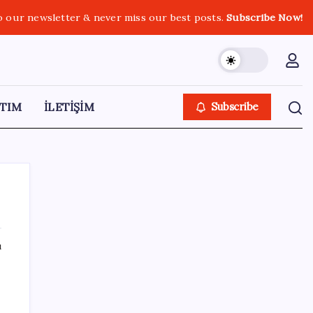
o our newsletter & never miss our best posts.
Subscribe Now!
TIM
İLETİŞİM
Subscribe
ı
SON YAZILAR
Yandex AI Haritalara Geldi: Yapay Zeka
Destekli Yeni Dönem