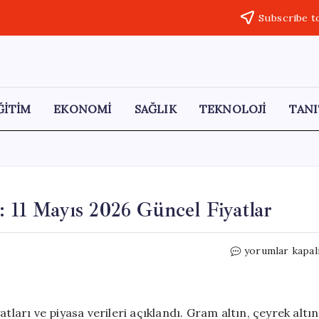
Subscribe t
ĞİTİM
EKONOMİ
SAĞLIK
TEKNOLOJİ
TANI
: 11 Mayıs 2026 Güncel Fiyatlar
Altın
yorumlar kapal
Fiyatlarında
Trump
Etkisi:
11
tları ve piyasa verileri açıklandı. Gram altın, çeyrek altın