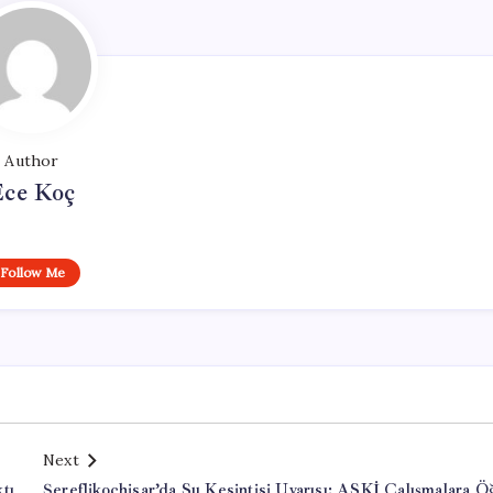
Author
Ece Koç
Follow Me
Next
tı
Şereflikoçhisar’da Su Kesintisi Uyarısı: ASKİ Çalışmalara Ö