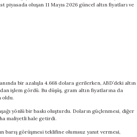
Mayıs
best piyasada oluşan 11 Mayıs 2026 güncel altın fiyatları ve
2026
Güncel
Fiyatlar
için
anında bir azalışla 4.668 dolara gerilerken, ABD’deki altın
rdan işlem gördü. Bu düşüş, gram altın fiyatlarına da
 oldu.
aşağı yönlü bir baskı oluşturdu. Doların güçlenmesi, diğer
ha maliyetli hale getirdi.
 barış görüşmesi teklifine olumsuz yanıt vermesi,