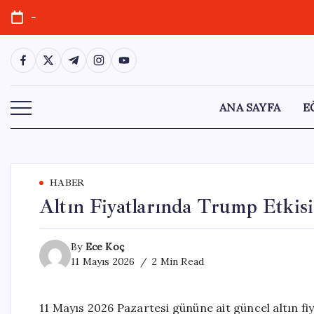
Skip
-
to
content
https://www.facebook.com/
https://twitter.com/
https://t.me/
https://www.instagram.com/
https://youtube.com/
ANA SAYFA
E
HABER
Altın Fiyatlarında Trump Etkisi
By
Ece Koç
11 Mayıs 2026
2 Min Read
11 Mayıs 2026 Pazartesi gününe ait güncel altın fiya