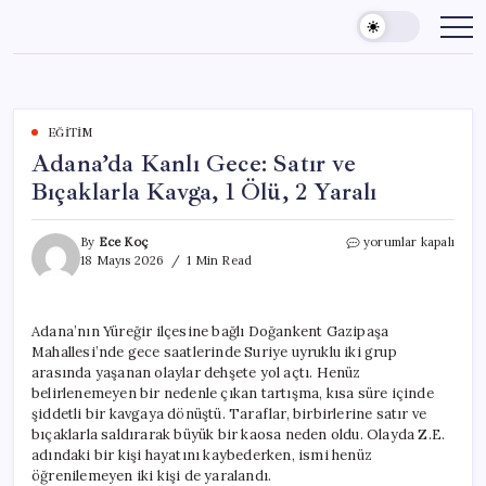
Skip
to
content
EĞITIM
Adana’da Kanlı Gece: Satır ve
Bıçaklarla Kavga, 1 Ölü, 2 Yaralı
Adana’da
By
Ece Koç
yorumlar kapalı
Kanlı
18 Mayıs 2026
1 Min Read
Gece:
Satır
ve
Adana’nın Yüreğir ilçesine bağlı Doğankent Gazipaşa
Bıçaklarla
Mahallesi’nde gece saatlerinde Suriye uyruklu iki grup
Kavga,
1
arasında yaşanan olaylar dehşete yol açtı. Henüz
Ölü,
belirlenemeyen bir nedenle çıkan tartışma, kısa süre içinde
2
şiddetli bir kavgaya dönüştü. Taraflar, birbirlerine satır ve
Yaralı
bıçaklarla saldırarak büyük bir kaosa neden oldu. Olayda Z.E.
için
adındaki bir kişi hayatını kaybederken, ismi henüz
öğrenilemeyen iki kişi de yaralandı.