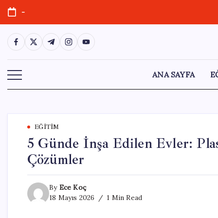
Skip
-
to
content
https://www.facebook.com/
https://twitter.com/
https://t.me/
https://www.instagram.com/
https://youtube.com/
ANA SAYFA
E
EĞITIM
5 Günde İnşa Edilen Evler: Plas
Çözümler
By
Ece Koç
18 Mayıs 2026
1 Min Read