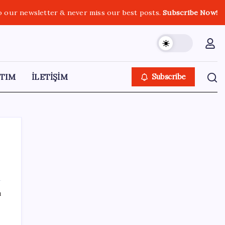
o our newsletter & never miss our best posts.
Subscribe Now!
TIM
İLETİŞİM
Subscribe
SON YAZILAR
ı
UBS Baş Yatırım Sorumlusu’ndan altın
tahmini: Fiyatlardaki düşüşler alım fırsatı