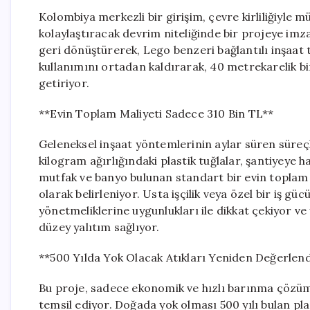
Kolombiya merkezli bir girişim, çevre kirliliğiyle
kolaylaştıracak devrim niteliğinde bir projeye imza 
geri dönüştürerek, Lego benzeri bağlantılı inşaat t
kullanımını ortadan kaldırarak, 40 metrekarelik bi
getiriyor.
**Evin Toplam Maliyeti Sadece 310 Bin TL**
Geleneksel inşaat yöntemlerinin aylar süren süreçle
kilogram ağırlığındaki plastik tuğlalar, şantiyeye haz
mutfak ve banyo bulunan standart bir evin toplam ma
olarak belirleniyor. Usta işçilik veya özel bir iş 
yönetmeliklerine uygunlukları ile dikkat çekiyor ve
düzey yalıtım sağlıyor.
**500 Yılda Yok Olacak Atıkları Yeniden Değerlend
Bu proje, sadece ekonomik ve hızlı barınma çözü
temsil ediyor. Doğada yok olması 500 yılı bulan plas