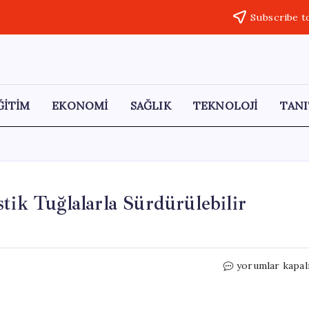
Subscribe t
ĞİTİM
EKONOMİ
SAĞLIK
TEKNOLOJİ
TANI
tik Tuğlalarla Sürdürülebilir
5
yorumlar kapal
Günde
İnşa
Edilen