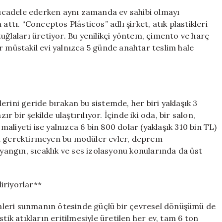
Evler:
 mücadele ederken aynı zamanda ev sahibi olmayı
Plastik
attı. “Conceptos Plásticos” adlı şirket, atık plastikleri
Tuğlalarla
uğlaları üretiyor. Bu yenilikçi yöntem, çimento ve harç
Sürdürülebilir
r müstakil evi yalnızca 5 günde anahtar teslim hale
Çözümler
için
rini geride bırakan bu sistemde, her biri yaklaşık 3
ır bir şekilde ulaştırılıyor. İçinde iki oda, bir salon,
liyeti ise yalnızca 6 bin 800 dolar (yaklaşık 310 bin TL)
gücü gerektirmeyen bu modüler evler, deprem
 yangın, sıcaklık ve ses izolasyonu konularında da üst
iriyorlar**
mleri sunmanın ötesinde güçlü bir çevresel dönüşümü de
tik atıkların eritilmesiyle üretilen her ev, tam 6 ton