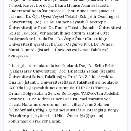
Tuncel, Kuvvet Lordoğlu, Dilara Mumcu Akan ile İzzettin
Önder tarafından üstlenilecek. İlk oturumda konuşmacılar
arasında Dr. Öğr. Üyesi Veysel Tekdal (Eskişehir Osmangazi
Üniversitesi), Doç. Dr. Muammer Kaymak (Hacettepe
Üniversitesi) ve Prof. Dr. Emine Tahsin (İstanbul Üniversitesi
İktisat Fakültesi) yer alacak. İkinci oturum, saat 14.00’te
başlayacak ve burada Doç. Dr. Özge Öner (Cambridge
Üniversitesi), gazeteci Bahadır Özgür ve Prof. Dr. Dündar
Murat Demiröz (İstanbul Üniversitesi İktisat Fakültesi)
konuşacak.
İkinci gün oturumlarında ise ilk olarak Doç. Dr. Selin Pelek
(Galatasaray Üniversitesi), Doç. Dr. Melda Yaman (İstanbul
Üniversitesi İktisat Fakültesi) ve Prof. Dr. Zahide Ayyıldız
Onaran (İstanbul Üniversitesi İktisat Fakültesi) sahne alacak.
13.00’da başlayacak ikinci oturumda, CHP CAO Tarım ve
Orman Gölge Bakanı Sencer Solakoğlu, TARVAK’tan Abdullah
Aysu ve SHURA Kıdemli Enerji Analisti Yael Taranto yer
alacak. Haftanın son oturumunda, çiftçi Aysun Sökmen
(Gündönümü Çiftliği), girişimci Mustafa Muhtaroğlu (Energy
Petrol) ve proje yöneticisi Nida Ömeroğlu (Şişecam)
konuşmacı olarak yer alacak.