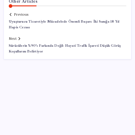
Other Articles
Previous
Uyuşturucu Ticaretiyle Mücadelede Önemli Başarı: İki Sanığa 18 Yıl
Hapis Cezası
Next
Sürücülerin %90’ı Farkında Değil: Hayati Trafik İşareti Düşük Görüş
Koşullarını Belirtiyor
SON YAZILAR
Yandex AI Haritalara Geldi: Yapay Zeka Destekli Yeni