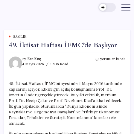
Skip
to
content
SAĞLIK
49. İktisat Haftası İFMC’de Başlıyor
49.
By
Ece Koç
yorumlar kapalı
İktisat
4 Mayıs 2026
1 Min Read
Haftası
İFMC’de
Başlıyor
49. İktisat Haftası, İFMC bünyesinde 4 Mayıs 2026 tarihinde
için
kapılarını açıyor. Etkinliğin açılış konuşmasını Prof. Dr.
İzzettin Önder gerçekleştirecek. Bu yılki etkinlik, merhum
Prof. Dr. Necip Çakır ve Prof. Dr. Ahmet Kızıl’a ithaf edilecek.
İlk gün yapılacak oturumlarda “Dünya Ekonomisinde
Kaynaklar ve Hegemonya Savaşları” ve “Türkiye Ekonomisi:
Fırsatlar, Tehditler ve Stratejik Konumlanma” konuları ele
alınacak.
İlk gün oturumlarının başkanlıkları Burhan Şenatalar ve Nihal