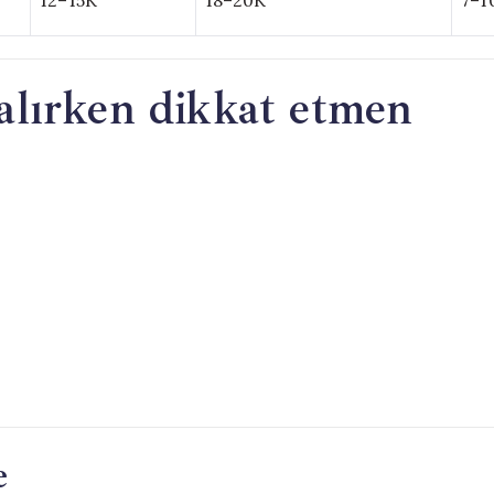
12–15K
18–20K
7–1
alırken dikkat etmen
e