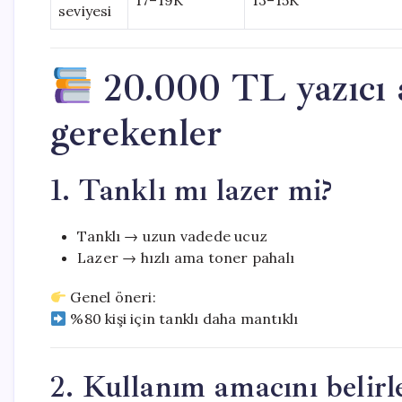
17–19K
13–15K
seviyesi
20.000 TL yazıcı 
gerekenler
1. Tanklı mı lazer mi?
Tanklı → uzun vadede ucuz
Lazer → hızlı ama toner pahalı
Genel öneri:
%80 kişi için tanklı daha mantıklı
2. Kullanım amacını belirl