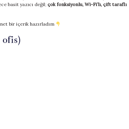
yazıcılar
ece basit yazıcı değil;
çok fonksiyonlu, Wi-Fi’lı, çift taraflı
için
net bir içerik hazırladım
 ofis)