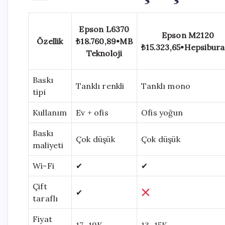
Epson L6370
Epson M2120
Özellik
₺18.760,89
•
MB
₺15.323,65
•
Hepsibur
Teknoloji
Baskı
Tanklı renkli
Tanklı mono
tipi
Kullanım
Ev + ofis
Ofis yoğun
Baskı
Çok düşük
Çok düşük
maliyeti
Wi-Fi
✔
✔
Çift
✔
taraflı
Fiyat