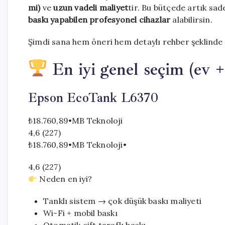
mi)
ve
uzun vadeli maliyet
tir. Bu bütçede artık sad
baskı yapabilen profesyonel cihazlar
alabilirsin.
Şimdi sana hem öneri hem detaylı rehber şeklinde 
En iyi genel seçim (ev +
Epson EcoTank L6370
₺18.760,89
•
MB Teknoloji
4,6 (227)
₺18.760,89
•
MB Teknoloji
•
4,6 (227)
Neden en iyi?
Tanklı sistem → çok düşük baskı maliyeti
Wi-Fi + mobil baskı