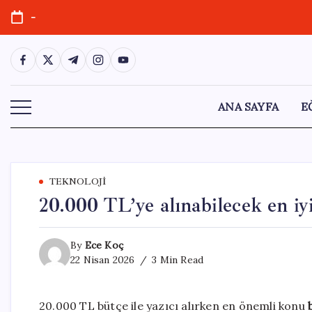
Skip
-
to
content
https://www.facebook.com/
https://twitter.com/
https://t.me/
https://www.instagram.com/
https://youtube.com/
ANA SAYFA
E
TEKNOLOJI
20.000 TL’ye alınabilecek en iyi
By
Ece Koç
22 Nisan 2026
3 Min Read
20.000 TL bütçe ile yazıcı alırken en önemli konu