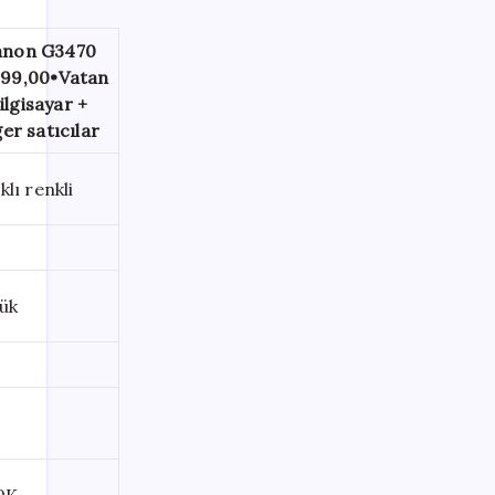
anon G3470
399,00
•
Vatan
ilgisayar +
ğer satıcılar
lı renkli
ük