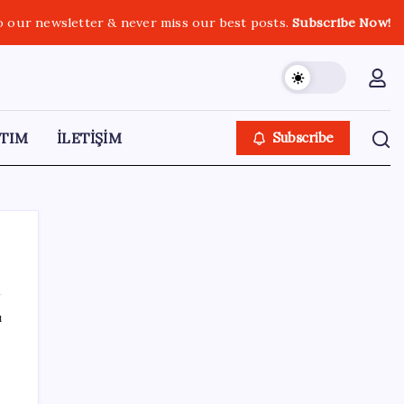
o our newsletter & never miss our best posts.
Subscribe Now!
TIM
İLETİŞİM
Subscribe
ı
SON YAZILAR
Yandex AI Haritalara Geldi: Yapay Zeka
Destekli Yeni Dönem