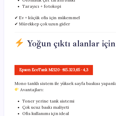
Otomatik çift taraflı baskı
Tarayıcı + fotokopi
✔ Ev + küçük ofis için mükemmel
✔ Mürekkep çok uzun gider
Yoğun çıktı alanlar için
Epson EcoTank M2120
· ₺15.323,65
·
4,3
Mono tanklı sistem ile yüksek sayfa baskısı yapanla
Avantajları:
Toner yerine tank sistemi
Çok ucuz baskı maliyeti
Ofis kullanımı için ideal