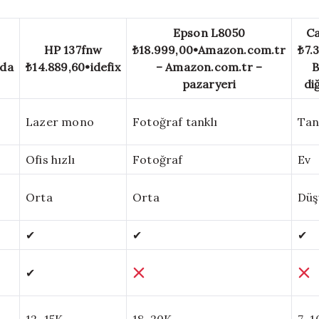
Epson L8050
C
HP 137fnw
₺18.999,00
•
Amazon.com.tr
₺7.
ada
₺14.889,60
•
idefix
– Amazon.com.tr –
B
pazaryeri
di
Lazer mono
Fotoğraf tanklı
Tank
Ofis hızlı
Fotoğraf
Ev
Orta
Orta
Düş
✔
✔
✔
✔