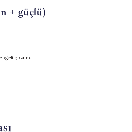
n + güçlü)
 dengeli çözüm.
ası