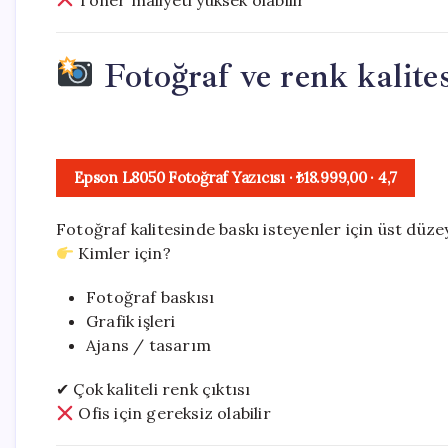
Fotoğraf ve renk kalites
Epson L8050 Fotoğraf Yazıcısı
· ₺18.999,00
·
4,7
Fotoğraf kalitesinde baskı isteyenler için üst düz
Kimler için?
Fotoğraf baskısı
Grafik işleri
Ajans / tasarım
✔ Çok kaliteli renk çıktısı
Ofis için gereksiz olabilir