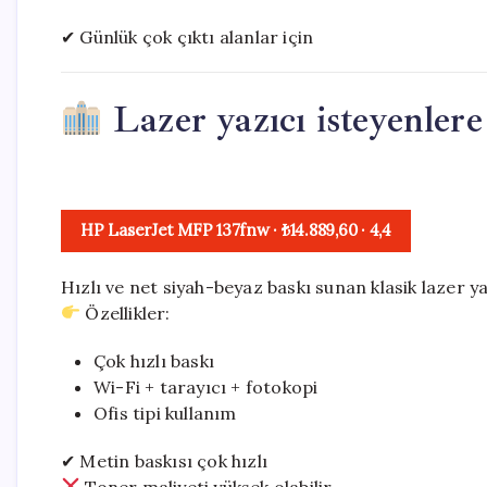
✔ Günlük çok çıktı alanlar için
Lazer yazıcı isteyenlere 
HP LaserJet MFP 137fnw
· ₺14.889,60
·
4,4
Hızlı ve net siyah-beyaz baskı sunan klasik lazer 
Özellikler:
Çok hızlı baskı
Wi-Fi + tarayıcı + fotokopi
Ofis tipi kullanım
✔ Metin baskısı çok hızlı
Toner maliyeti yüksek olabilir