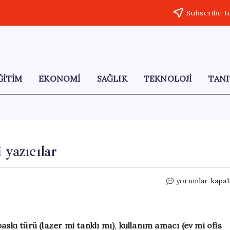
Subscribe t
ĞİTİM
EKONOMİ
SAĞLIK
TEKNOLOJİ
TANI
 yazıcılar
20.000
yorumlar kapal
TL’ye
alınabilecek
en
iyi
baskı türü (lazer mi tanklı mı)
,
kullanım amacı (ev mi ofis