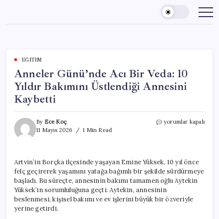
Skip
to
content
EĞITIM
Anneler Günü’nde Acı Bir Veda: 10
Yıldır Bakımını Üstlendiği Annesini
Kaybetti
Anneler
By
Ece Koç
yorumlar kapalı
Günü’nde
11 Mayıs 2026
1 Min Read
Acı
Bir
Veda:
Artvin’in Borçka ilçesinde yaşayan Emine Yüksek, 10 yıl önce
10
felç geçirerek yaşamını yatağa bağımlı bir şekilde sürdürmeye
Yıldır
Bakımını
başladı. Bu süreçte, annesinin bakımı tamamen oğlu Aytekin
Üstlendiği
Yüksek’in sorumluluğuna geçti. Aytekin, annesinin
Annesini
beslenmesi, kişisel bakımı ve ev işlerini büyük bir özveriyle
Kaybetti
yerine getirdi.
için